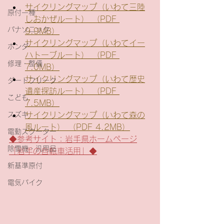
サイクリングマップ（いわて三陸
原付一種
しおかぜルート） （PDF 
パナソニック
9.9MB）
サイクリングマップ（いわてイー
ホンダ
ハトーブルート） （PDF 
修理・整備
7.0MB）
サイクリングマップ（いわて歴史
ダートフリーク
遺産探訪ルート） （PDF 
こども
7.5MB）
スズキ
サイクリングマップ（いわて森の
風ルート） （PDF 4.2MB）
電動スクーター
◆参考サイト：岩手県ホームページ
除雪機・汎用品
「岩手の自転車活用」◆
新基準原付
電気バイク