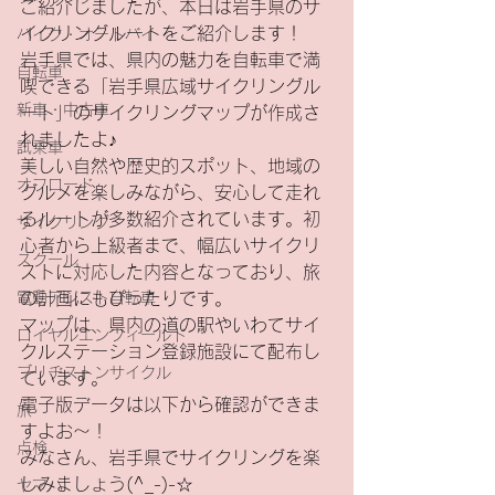
ご紹介しましたが、本日は岩手県のサ
イクリングルートをご紹介します！
バイク・オートバイ
岩手県では、県内の魅力を自転車で満
自転車
喫できる「岩手県広域サイクリングル
新車・中古車
ート」のサイクリングマップが作成さ
れましたよ♪
試乗車
美しい自然や歴史的スポット、地域の
オフロード
グルメを楽しみながら、安心して走れ
るルートが多数紹介されています。初
サイクリング
心者から上級者まで、幅広いサイクリ
スクール
ストに対応した内容となっており、旅
電動アシスト自転車
の計画にもぴったりです。
マップは、県内の道の駅やいわてサイ
ロイヤルエンフィールド
クルステーション登録施設にて配布し
ブリヂストンサイクル
ています。
電子版データは以下から確認ができま
旅
すよお～！
点検
みなさん、岩手県でサイクリングを楽
しみましょう(^_-)-☆
ヤマハ