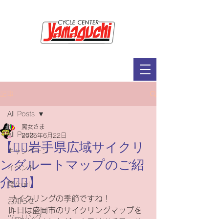
サイクルセンター山口輪店緑が丘店
定休日：毎週木曜日・第2水曜日
​営業時間：9：30～19：00（3月～11月）
​ 9：30～18：00（12月～2月）
記事
All Posts
魔女さま
All Posts
2025年6月22日
【🚴‍♀️岩手県広域サイクリ
キャンペーン
ングルートマップのご紹
イベント
介🚴‍♀️】
魔女girl
サイクリングの季節ですね！
お知らせ
昨日は盛岡市のサイクリングマップを
ツーリング