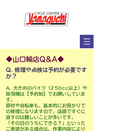
サイクルセンター山口輪店緑が丘店
定休日：毎週木曜日・第2水曜日
​営業時間：9：30～19：00（3月～11月）
​ 9：30～18：00（12月～2月）
◆山口輪店Q&A◆
Q. 修理や点検は予約が必要です
か？
A. 大きめのバイク（250cc以上）や
除雪機は【予約制】でお願いしていま
す。
原付や自転車も、基本的にお預かりで
の修理になりますので、店頭ですぐに
直すのは難しいことが多いです。
「その日のうちにできる？」といった
ご希望がある場合は、作業内容により