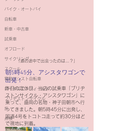
バイク・オートバイ
自転車
新車・中古車
試乗車
オフロード
サイクリング
「道の途中で出会ったのは…？」
スクール
朝5時45分、アシスタワゴンで
電動アシスト自転車
出発！
昨日の定休日、当店の試乗車「ブリヂ
ロイヤルエンフィールド
ストンサイクル・アシスタワゴン」に
ブリヂストンサイクル
乗って、盛岡の名物・神子田朝市へ行
旅
ってきました。朝5時45分に出発し、
国道4号をトコトコ走って約30分ほど
点検
で現地に到着。
ヤマハ