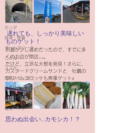
原付一種
パナソニック
ホンダ
 遅れても、しっかり美味しい
修理・整備
ものゲット！
ダートフリーク
到着が少し遅めだったので、すでに多
くのお店が閉店…。　
こども
だけど、立派な大根を発見！さらに、
スズキ
カスタードクリームサンドと　牡蠣の
クリームコロッケも無事ゲット♪
電動スクーター
除雪機・汎用品
新基準原付
電気バイク
思わぬ出会い…カモシカ！？