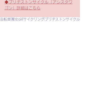
◆ブリヂストンサイクル「アシスタワ
ゴン」詳細はこちら
自転車
魔女girl
サイクリング
ブリヂストンサイクル
魔女girl
自転車
ツーリング
すべて表示
最新記事