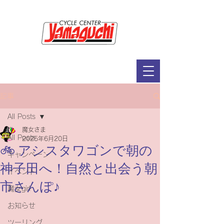
サイクルセンター山口輪店緑が丘店
定休日：毎週木曜日・第2水曜日
​営業時間：9：30～19：00（3月～11月）
​ 9：30～18：00（12月～2月）
記事
All Posts
魔女さま
All Posts
2025年6月20日
🚲 アシスタワゴンで朝の
キャンペーン
神子田へ！自然と出会う朝
イベント
市さんぽ♪
魔女girl
お知らせ
ツーリング