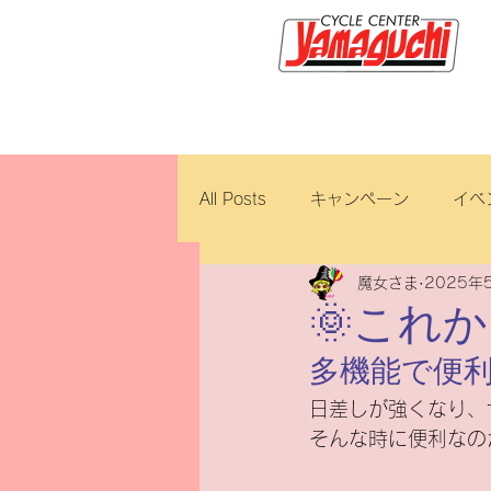
サイクルセンター山口輪店緑が
All Posts
キャンペーン
イベ
魔女さま
2025年
新車・中古車
試乗車
🌞これ
多機能で便
ロイヤルエンフィールド
ブ
日差しが強くなり、
そんな時に便利なの
ホンダ
修理・整備
ダ