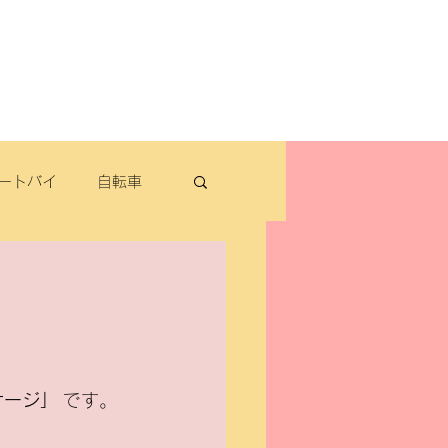
よくある質問
お問い合わせ
定休日：毎週木曜日・第2水曜日
​営業時間：9：30～19：00（3月～11月）
​ 9：30～18：00（12月～2月）
ートバイ
自転車
転車
パナソニック
ケージ」
 です。
除雪機・汎用品