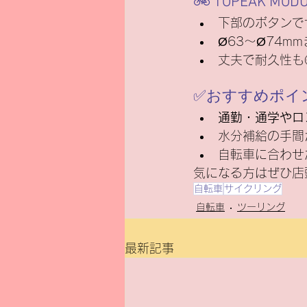
🚲 TOPEAK MOD
下部のボタンで
Ø63〜Ø74m
丈夫で耐久性も
✅おすすめポイ
通勤・通学やロ
水分補給の手間
自転車に合わせ
気になる方はぜひ店
自転車
サイクリング
自転車
ツーリング
最新記事