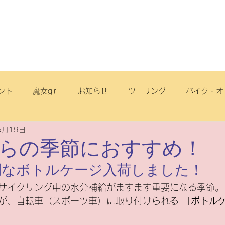
店舗・スタッフ
サービス
車両情報
ブログ
丘店
ント
魔女girl
お知らせ
ツーリング
バイク・オ
5月19日
オフロード
サイクリング
スクール
電動アシスト自
からの季節におすすめ！
利なボトルケージ入荷しました！
リヂストンサイクル
旅
点検
ヤマハ
原付一種
サイクリング中の水分補給がますます重要になる季節。
が、自転車（スポーツ車）に取り付けられる 
「ボトル
ートフリーク
こども
スズキ
電動スクーター