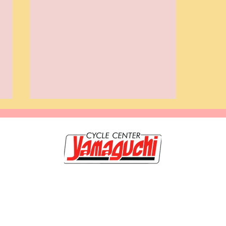
20-0117 岩手県盛岡市緑が丘3-9-3 TEL019-662-1250 FAX 019-662-120
のホームページは【サイクルセンター山口輪店 緑が丘店】が管理・運営していま
🚲 盛岡をもっと楽しもう
秀輝 古物商許可証番号第211010001099号 岩手県公安委員会 取得年月日平
♪「サイクリングマップ」で