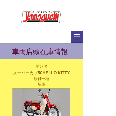
サイクルセンター山口輪店緑が丘店
定休日：毎週木曜日・第2水曜日
​営業時間：9：30～19：00（3月～11月）
​ 9：30～18：00（12月～2月）
​車両店頭在庫情報
ホンダ
スーパーカブ50HELLO KITTY
原付一種
新車