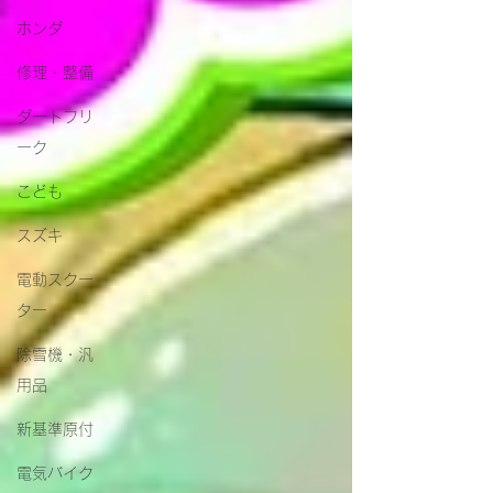
ホンダ
修理・整備
ダートフリ
ーク
こども
スズキ
電動スクー
ター
除雪機・汎
用品
新基準原付
電気バイク