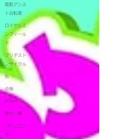
電動アシス
ト自転車
ロイヤルエ
ンフィール
ド
ブリヂスト
ンサイクル
旅
点検
ヤマハ
原付一種
パナソニッ
ク