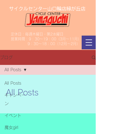
サイクルセンター山口輪店緑が丘店
定休日：毎週木曜日・第2水曜日
​営業時間：9：30～19：00（3月～11月）
​ 9：30～18：00（12月～2月）
ブログ
All Posts
All Posts
All Posts
キャンペー
ン
イベント
魔女girl