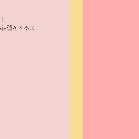
！
る練習をするス