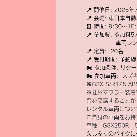
📍 開催日: 2025
📍 会場: 
東日本自動
⏰ 時間: 9:30〜1
📍 参加費:
 参加料5
       
📍 定員:  20名
📍 受付期間: 
予約締
🏍️ 参加条件: 
🏍️ 参加車両:  
スズ
※GSX-S/R125
※社外マフラー装着
習を受講することが
レンタル車両につい
ご自身の車両をお持
車種：GSX250R　
久しぶりのバイクに