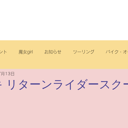
店舗・スタッフ
サービス
車両情報
ブログ
丘店
ント
魔女girl
お知らせ
ツーリング
バイク・オ
7月13日
オフロード
サイクリング
スクール
電動アシスト自
ズキ リターンライダースク
リヂストンサイクル
旅
点検
ヤマハ
原付一種
ートフリーク
こども
スズキ
電動スクーター