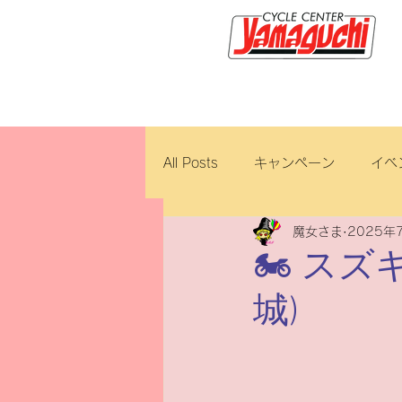
サイクルセンター山口輪店緑が
All Posts
キャンペーン
イベ
魔女さま
2025年
新車・中古車
試乗車
🏍️ ス
城)
ロイヤルエンフィールド
ブ
ホンダ
修理・整備
ダ