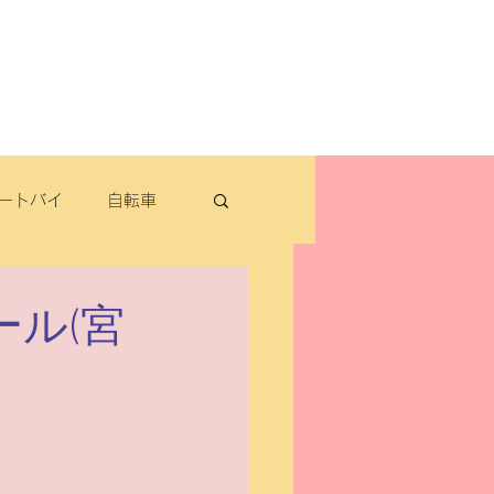
よくある質問
お問い合わせ
定休日：毎週木曜日・第2水曜日
​営業時間：9：30～19：00（3月～11月）
​ 9：30～18：00（12月～2月）
ートバイ
自転車
転車
ール(宮
パナソニック
除雪機・汎用品