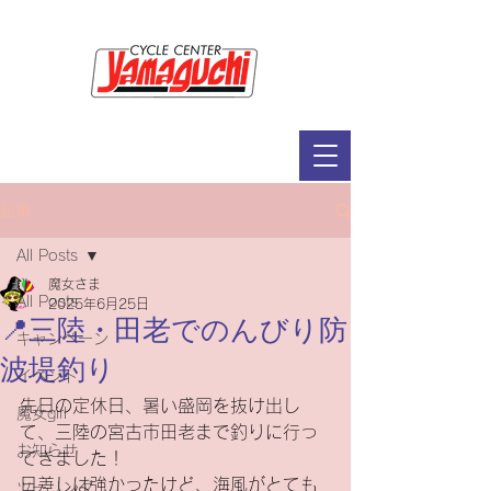
サイクルセンター山口輪店緑が丘店
定休日：毎週木曜日・第2水曜日
​営業時間：9：30～19：00（3月～11月）
​ 9：30～18：00（12月～2月）
記事
All Posts
魔女さま
All Posts
2025年6月25日
📍三陸・田老でのんびり防
キャンペーン
波堤釣り
イベント
先日の定休日、暑い盛岡を抜け出し
魔女girl
て、三陸の宮古市田老まで釣りに行っ
お知らせ
てきました！
日差しは強かったけど、海風がとても
ツーリング