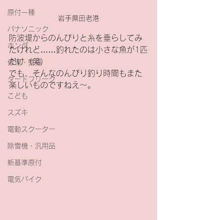
原付一種
岩手県田老港
パナソニック
防波堤からのんびりと糸を垂らしてみ
ホンダ
たけれど……釣れたのは小さな魚が1匹
だけ（笑）
修理・整備
でも、そんなのんびり釣り時間もまた
ダートフリーク
楽しいものですねえ～。
こども
スズキ
電動スクーター
除雪機・汎用品
新基準原付
電気バイク