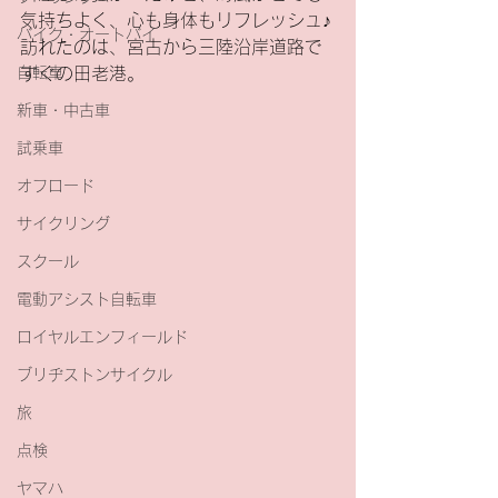
気持ちよく、心も身体もリフレッシュ♪
バイク・オートバイ
訪れたのは、宮古から三陸沿岸道路で
自転車
すぐの田老港。
新車・中古車
試乗車
オフロード
サイクリング
スクール
電動アシスト自転車
ロイヤルエンフィールド
ブリヂストンサイクル
旅
点検
ヤマハ