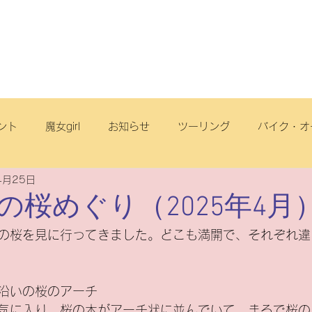
店舗・スタッフ
サービス
車両情報
ブログ
丘店
ント
魔女girl
お知らせ
ツーリング
バイク・オ
4月25日
オフロード
サイクリング
スクール
電動アシスト自
の桜めぐり（2025年4月
の桜を見に行ってきました。どこも満開で、それぞれ違
リヂストンサイクル
旅
点検
ヤマハ
原付一種
ト沿いの桜のアーチ
ートフリーク
こども
スズキ
電動スクーター
気に入り。桜の木がアーチ状に並んでいて、まるで桜の