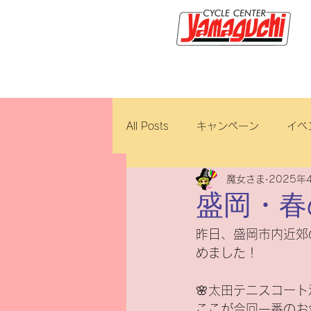
サイクルセンター山口輪店緑が
All Posts
キャンペーン
イベ
魔女さま
2025年
新車・中古車
試乗車
盛岡・春
昨日、盛岡市内近郊
ロイヤルエンフィールド
ブ
めました！
🌸太田テニスコー
ホンダ
修理・整備
ダ
ここが今回一番のお