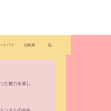
よくある質問
お問い合わせ
定休日：毎週木曜日・第2水曜日
​営業時間：9：30～19：00（3月～11月）
​ 9：30～18：00（12月～2月）
ートバイ
自転車
転車
）
った魅力を楽し
パナソニック
除雪機・汎用品
トンネルの中を