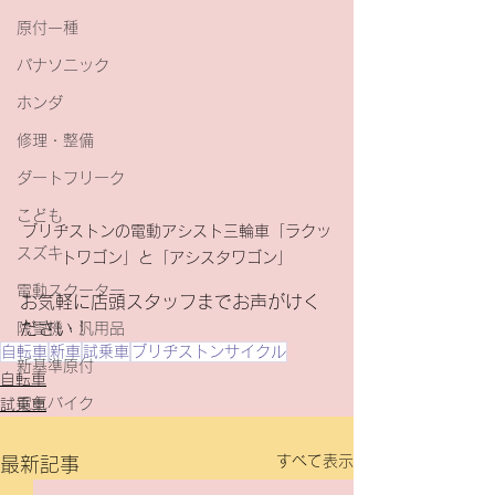
原付一種
パナソニック
ホンダ
修理・整備
ダートフリーク
こども
ブリヂストンの電動アシスト三輪車「ラクッ
スズキ
トワゴン」と「アシスタワゴン」
電動スクーター
お気軽に店頭スタッフまでお声がけく
ださい！
除雪機・汎用品
自転車
新車
試乗車
ブリヂストンサイクル
新基準原付
自転車
電気バイク
試乗車
すべて表示
最新記事