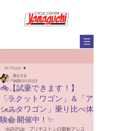
サイクルセンター山口輪店緑が丘店
定休日：毎週木曜日・第2水曜日
​営業時間：9：30～19：00（3月～11月）
​ 9：30～18：00（12月～2月）
記事
All Posts
魔女さま
All Posts
2025年5月5日
🚲【試乗できます！】
キャンペーン
「ラクットワゴン」＆「ア
イベント
シスタワゴン」乗り比べ体
魔女girl
験会 開催中！✨
お知らせ
当店では、ブリヂストンの電動アシス
ツーリング