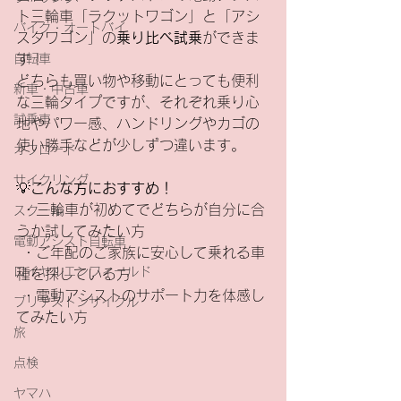
ト三輪車「ラクットワゴン」と「アシ
バイク・オートバイ
スタワゴン」の
乗り比べ試乗
ができま
自転車
す！
どちらも買い物や移動にとっても便利
新車・中古車
な三輪タイプですが、それぞれ乗り心
試乗車
地やパワー感、ハンドリングやカゴの
使い勝手などが少しずつ違います。
オフロード
サイクリング
💡
こんな方におすすめ！
 ・三輪車が初めてでどちらが自分に合
スクール
うか試してみたい方
電動アシスト自転車
 ・ご年配のご家族に安心して乗れる車
ロイヤルエンフィールド
種を探している方
 ・電動アシストのサポート力を体感し
ブリヂストンサイクル
てみたい方
旅
点検
ヤマハ