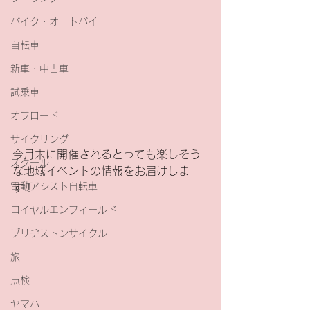
バイク・オートバイ
自転車
新車・中古車
試乗車
オフロード
サイクリング
今月末に開催されるとっても楽しそう
スクール
な地域イベントの情報をお届けしま
電動アシスト自転車
す！
ロイヤルエンフィールド
ブリヂストンサイクル
旅
点検
ヤマハ