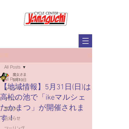
サイクルセンター山口輪店緑が丘店
定休日：毎週木曜日・第2水曜日
​営業時間：9：30～19：00（3月～11月）
​ 9：30～18：00（12月～2月）
記事
All Posts
魔女さま
All Posts
5月19日
【地域情報】5月31日(日)は
キャンペーン
高松の池で「ikeマルシェ
イベント
たかまつ」が開催されま
魔女girl
す！
お知らせ
ツーリング