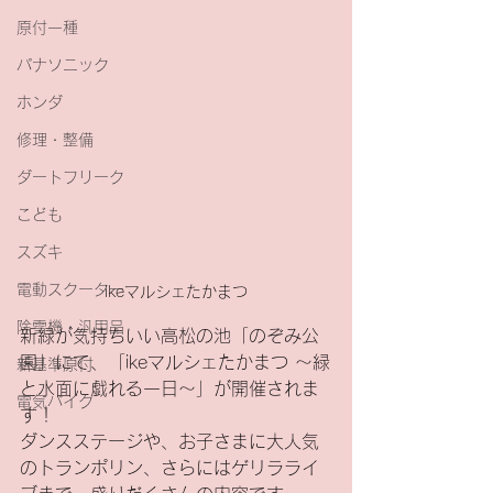
原付一種
パナソニック
ホンダ
修理・整備
ダートフリーク
こども
スズキ
電動スクーター
ikeマルシェたかまつ
除雪機・汎用品
新緑が気持ちいい高松の池「のぞみ公
園」にて、「ikeマルシェたかまつ 〜緑
新基準原付
と水面に戯れる一日〜」が開催されま
電気バイク
す！
ダンスステージや、お子さまに大人気
のトランポリン、さらにはゲリラライ