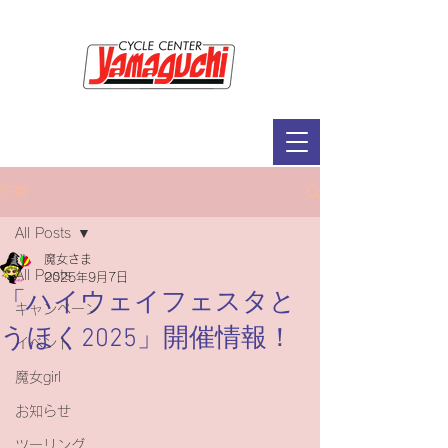
サイクルセンター山口輪店緑が丘店
定休日：毎週木曜日・第2水曜日
​営業時間：9：30～19：00（3月～11月）
​ 9：30～18：00（12月～2月）
記事
All Posts
魔女さま
All Posts
2025年9月7日
「ハイウェイフェスタと
キャンペーン
うほく2025」開催情報！
イベント
魔女girl
お知らせ
ツーリング