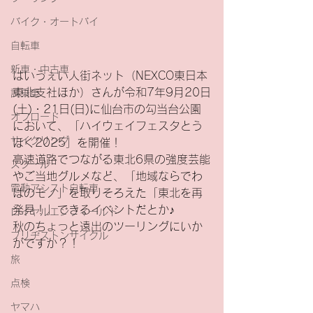
バイク・オートバイ
自転車
新車・中古車
はいうぇい人街ネット（NEXCO東日本
東北支社ほか）さんが令和7年9月20日
試乗車
(土)・21日(日)に仙台市の勾当台公園
オフロード
において、「ハイウェイフェスタとう
サイクリング
ほく2025」を開催！
高速道路でつながる東北6県の強度芸能
スクール
やご当地グルメなど、「地域ならでわ
電動アシスト自転車
はのモノ」を取りそろえた「東北を再
発見！」できるイベントだとか♪
ロイヤルエンフィールド
秋のちょっと遠出のツーリングにいか
ブリヂストンサイクル
がですか？！
旅
点検
ヤマハ