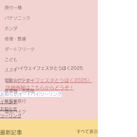
原付一種
パナソニック
ホンダ
修理・整備
ダートフリーク
こども
ハイウェイフェスタとうほく2025
スズキ
「ハイウェイフェスタとうほく2025」
電動スクーター
詳細情報はこちらからどうぞ！
除雪機・汎用品
お知らせ
オートバイ
ツーリング
新基準原付
イベント
お知らせ
電気バイク
ツーリング
すべて表示
最新記事