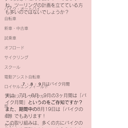
ね。ツーリングの計画を立てている方
バイク・オートバイ
も多いのではないでしょうか？
自転車
新車・中古車
試乗車
オフロード
サイクリング
スクール
電動アシスト自転車
７・８・９月はバイク月間
ロイヤルエンフィールド
実は、7月・8月・9月の3ヶ月間は「バ
ブリヂストンサイクル
イク月間」
というのをご存知ですか？ 
旅
また、期間中の
8月19日は「バイクの
日」でもあります！
点検
この取り組みは、多くの方にバイクの
ヤマハ