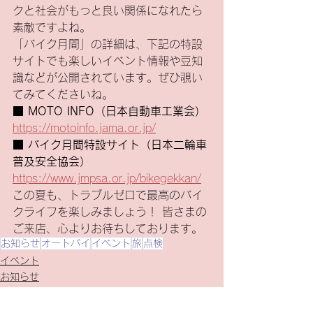
クと社会がもっと良い関係になれたら
素敵ですよね。
「バイク月間」の詳細は、下記の特設
サイトでも楽しいイベント情報や豆知
識などが公開されています。ぜひ覗い
てみてくださいね。
■ 
MOTO INFO（日本自動車工業会）
https://motoinfo.jama.or.jp/
■ 
バイク月間特設サイト（日本二輪車
普及安全協会）
https://www.jmpsa.or.jp/bikegekkan/
この夏も、トラブルゼロで最高のバイ
クライフを楽しみましょう！ 皆さまの
ご来店、心よりお待ちしております。
お知らせ
オートバイ
イベント
旅
点検
イベント
お知らせ
ツーリング