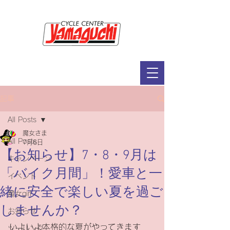
サイクルセンター山口輪店緑が丘店
定休日：毎週木曜日・第2水曜日
​営業時間：9：30～19：00（3月～11月）
​ 9：30～18：00（12月～2月）
記事
All Posts
魔女さま
All Posts
7月6日
【お知らせ】7・8・9月は
キャンペーン
「バイク月間」！愛車と一
イベント
緒に安全で楽しい夏を過ご
魔女girl
しませんか？
お知らせ
いよいよ本格的な夏がやってきます
ツーリング