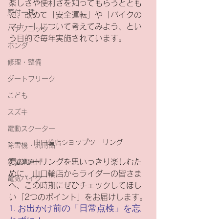
楽しさや便利さを知ってもらうととも
原付一種
に、改めて「安全運転」や「バイクの
マナー」について考えてみよう、とい
パナソニック
う目的で毎年実施されています。
ホンダ
修理・整備
ダートフリーク
こども
スズキ
電動スクーター
山口輪店ショップツーリング
除雪機・汎用品
夏のツーリングを思いっきり楽しむた
新基準原付
めに、山口輪店からライダーの皆さま
電気バイク
へ、この時期にぜひチェックしてほし
い「2つのポイント」をお届けします。
1. お出かけ前の「日常点検」を忘