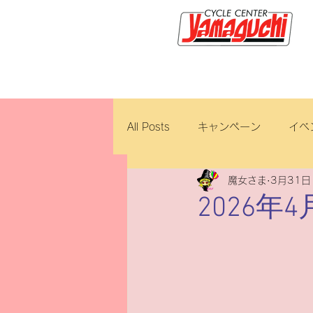
サイクルセンター山口輪店緑が
All Posts
キャンペーン
イベ
魔女さま
3月31日
新車・中古車
試乗車
2026
ロイヤルエンフィールド
ブ
ホンダ
修理・整備
ダ