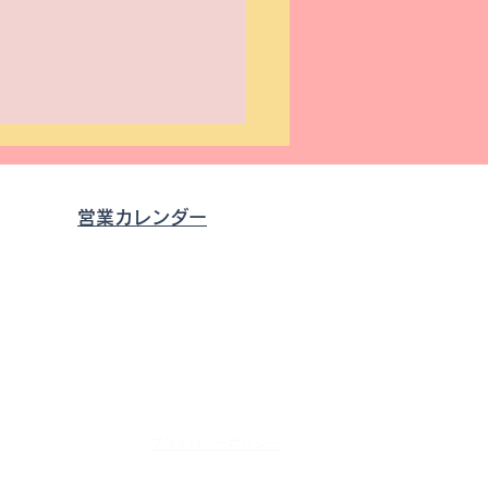
営業カレンダー
0
す。
全運転講習会】9月6日
成29年12月8日
)「ベーシックライディン
ッスン岩手」参加者募
プライバシーポリシー