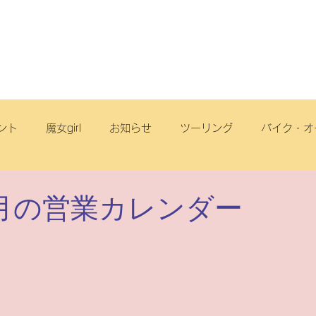
店舗・スタッフ
サービス
車両情報
ブログ
丘店
ント
魔女girl
お知らせ
ツーリング
バイク・オ
オフロード
サイクリング
スクール
電動アシスト自
年4月の営業カレンダー
リヂストンサイクル
旅
点検
ヤマハ
原付一種
ートフリーク
こども
スズキ
電動スクーター