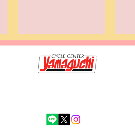
20-0117 岩手県盛岡市緑が丘3-9-3 TEL019-662-1250 FAX 019-662-120
のホームページは【サイクルセンター山口輪店 緑が丘店】が管理・運営していま
【地元イベント】「第8回 一
【安
秀輝 古物商許可証番号第211010001099号 岩手県公安委員会 取得年月日平
里塚寄席 三遊亭竜楽 独演
(日
会」チケット取扱中！
グレ
集！