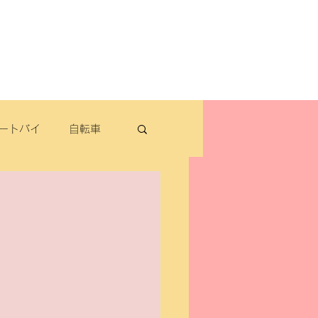
よくある質問
お問い合わせ
定休日：毎週木曜日・第2水曜日
​営業時間：9：30～19：00（3月～11月）
​ 9：30～18：00（12月～2月）
ートバイ
自転車
転車
パナソニック
除雪機・汎用品