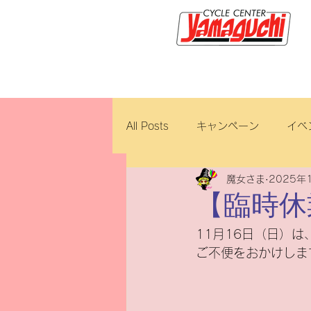
サイクルセンター山口輪店緑が
All Posts
キャンペーン
イベ
魔女さま
2025年
新車・中古車
試乗車
【臨時休
11月16日（日）
ロイヤルエンフィールド
ブ
ご不便をおかけしま
ホンダ
修理・整備
ダ