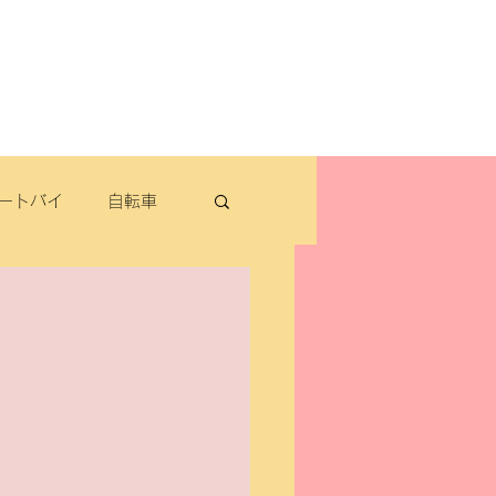
よくある質問
お問い合わせ
定休日：毎週木曜日・第2水曜日
​営業時間：9：30～19：00（3月～11月）
​ 9：30～18：00（12月～2月）
ートバイ
自転車
転車
パナソニック
除雪機・汎用品