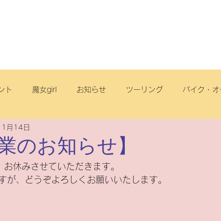
店舗・スタッフ
サービス
車両情報
ブログ
丘店
ント
魔女girl
お知らせ
ツーリング
バイク・オ
11月14日
オフロード
サイクリング
スクール
電動アシスト自
業のお知らせ】
は、お休みさせていただきます。
リヂストンサイクル
旅
点検
ヤマハ
原付一種
すが、どうぞよろしくお願いいたします。
ートフリーク
こども
スズキ
電動スクーター