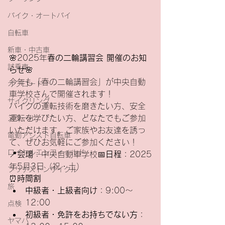
バイク・オートバイ
自転車
新車・中古車
🌸2025年
春の二輪講習会 開催のお知
試乗車
らせ
🌸
今年も「春の二輪講習会」が中央自動
オフロード
車学校さんで開催されます！
サイクリング
バイクの運転技術を磨きたい方、安全
運転を学びたい方、どなたでもご参加
スクール
いただけます。ご家族やお友達を誘っ
電動アシスト自転車
て、ぜひお気軽にご参加ください！
ロイヤルエンフィールド
📍
会場
：中央自動車学校📅
日程
：2025
年5月3日（祝・土）
ブリヂストンサイクル
⏰
時間割
旅
中級者・上級者向け
：9:00～
12:00
点検
初級者・免許をお持ちでない方
：
ヤマハ