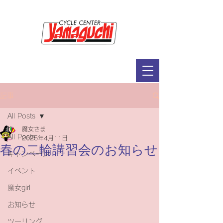
サイクルセンター山口輪店緑が丘店
定休日：毎週木曜日・第2水曜日
​営業時間：9：30～19：00（3月～11月）
​ 9：30～18：00（12月～2月）
記事
All Posts
魔女さま
All Posts
2025年4月11日
春の二輪講習会のお知らせ
キャンペーン
イベント
魔女girl
お知らせ
ツーリング