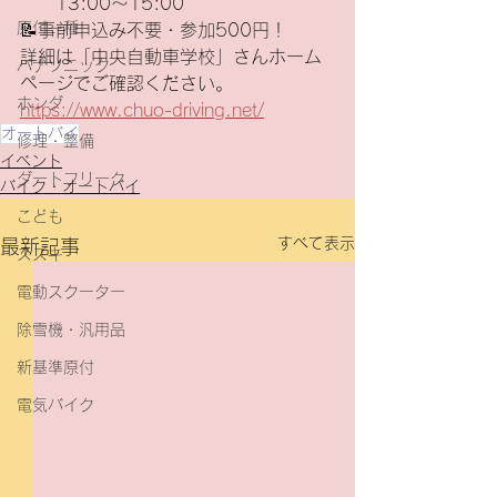
13:00～15:00
原付一種
📝事前申込み不要・参加500円！
詳細は「中央自動車学校」さんホーム
パナソニック
ページでご確認ください。
ホンダ
https://www.chuo-driving.net/
オートバイ
修理・整備
イベント
ダートフリーク
バイク・オートバイ
こども
すべて表示
最新記事
スズキ
電動スクーター
除雪機・汎用品
新基準原付
電気バイク