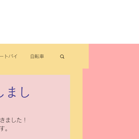
よくある質問
お問い合わせ
定休日：毎週木曜日・第2水曜日
​営業時間：9：30～19：00（3月～11月）
​ 9：30～18：00（12月～2月）
ートバイ
自転車
転車
しまし
パナソニック
届きました！
す。
除雪機・汎用品