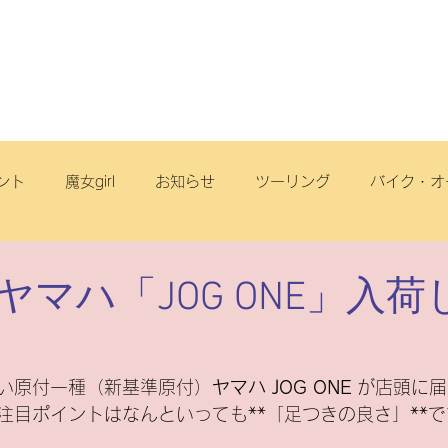
店舗・スタッフ
サービス
車両情報
ブログ
丘店
ント
魔女girl
お知らせ
ツーリング
バイク・オ
オフロード
サイクリング
スクール
電動アシスト自
ヤマハ「JOG ONE」入荷
リヂストンサイクル
旅
点検
ヤマハ
原付一種
い原付一種（新基準原付）
ヤマハ JOG ONE
 が店頭に
注目ポイントはなんといっても**「足つきの良さ」**で
ートフリーク
こども
スズキ
電動スクーター