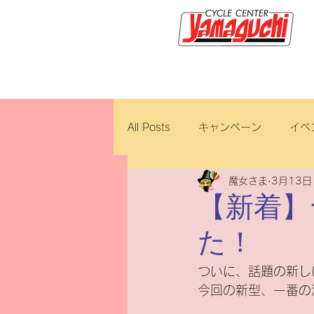
サイクルセンター山口輪店緑が
All Posts
キャンペーン
イベ
魔女さま
3月13日
新車・中古車
試乗車
【新着】
た！
ロイヤルエンフィールド
ブ
ついに、話題の新し
今回の新型、一番の
ホンダ
修理・整備
ダ