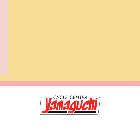
20-0117 岩手県盛岡市緑が丘3-9-3 TEL019-662-1250 FAX 019-662-120
のホームページは【サイクルセンター山口輪店 緑が丘店】が管理・運営していま