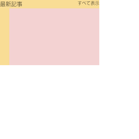
すべて表示
最新記事
〒020-0117 岩手県盛岡市緑が丘3-9-3
TEL019-662-1250 FAX
019-662-1200