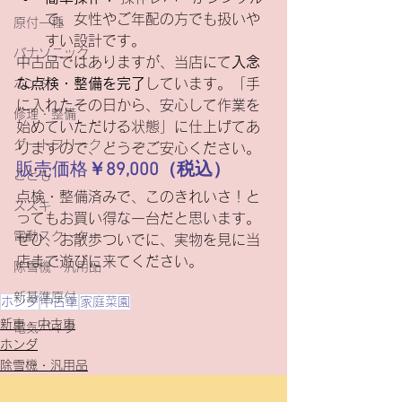
で、女性やご年配の方でも扱いや
原付一種
すい設計です。
パナソニック
中古品ではありますが、当店にて
入念
な点検・整備を完了
しています。「手
ホンダ
に入れたその日から、安心して作業を
修理・整備
始めていただける状態」に仕上げてあ
ダートフリーク
りますので、どうぞご安心ください。
販売価格
￥89,000（税込）
こども
点検・整備済みで、このきれいさ！と
スズキ
ってもお買い得な一台だと思います。
電動スクーター
ぜひ、お散歩ついでに、実物を見に当
店まで遊びに来てください。
除雪機・汎用品
新基準原付
ホンダ
中古車
家庭菜園
新車・中古車
電気バイク
ホンダ
除雪機・汎用品