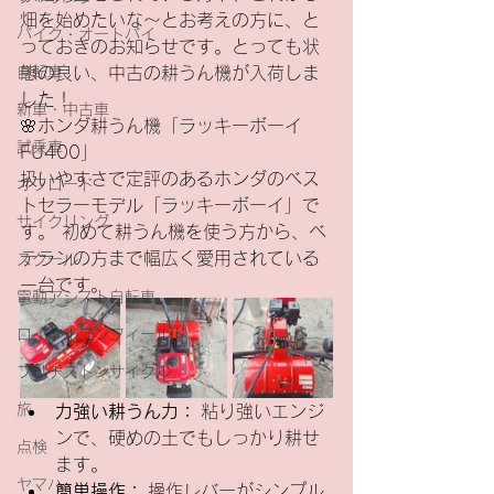
畑を始めたいな～とお考えの方に、と
バイク・オートバイ
っておきのお知らせです。とっても状
自転車
態の良い、中古の耕うん機が入荷しま
した！
新車・中古車
🌸ホンダ耕うん機「ラッキーボーイ 
試乗車
FU400」
扱いやすさで定評のあるホンダのベス
オフロード
トセラーモデル「ラッキーボーイ」で
サイクリング
す。 初めて耕うん機を使う方から、ベ
テランの方まで幅広く愛用されている
スクール
一台です。
電動アシスト自転車
ロイヤルエンフィールド
ブリヂストンサイクル
旅
力強い耕うん力：
 粘り強いエンジ
ンで、硬めの土でもしっかり耕せ
点検
ます。
ヤマハ
簡単操作：
 操作レバーがシンプル