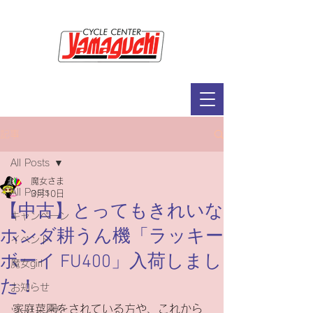
サイクルセンター山口輪店緑が丘店
定休日：毎週木曜日・第2水曜日
​営業時間：9：30～19：00（3月～11月）
​ 9：30～18：00（12月～2月）
記事
All Posts
魔女さま
All Posts
3月10日
【中古】とってもきれいな
キャンペーン
ホンダ耕うん機「ラッキー
イベント
ボーイ FU400」入荷しまし
魔女girl
た！
お知らせ
家庭菜園をされている方や、これから
ツーリング