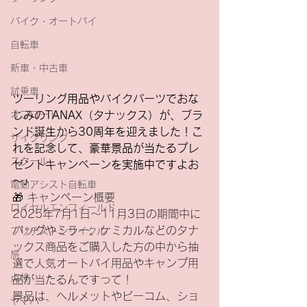
バイク・オートバイ
自転車
新車・中古車
試乗車
ツーリング用品やバイクパーツでおな
じみのTANAX（タナックス）が、ブラ
オフロード
ンド誕生から30周年を迎えました！こ
サイクリング
れを記念して、豪華景品が当たるプレ
スクール
ゼントキャンペーンを実施中ですよお
～♪
電動アシスト自転車
🎁 キャンペーン概要
ロイヤルエンフィールド
2025年7月1日～11月3日の期間中に
バッグやミラー、ケミカルなどのタナ
ブリヂストンサイクル
ックス商品をご購入した方の中から抽
旅
選で人気オートバイ用品やキャンプ用
点検
品が当たるんですって！
景品は、ヘルメットやビーコム、ショ
ヤマハ