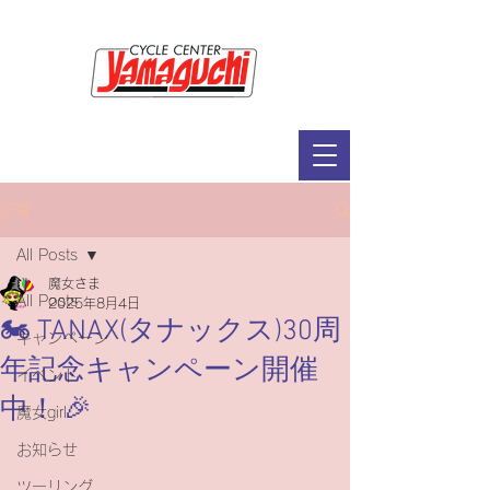
サイクルセンター山口輪店緑が丘店
定休日：毎週木曜日・第2水曜日
​営業時間：9：30～19：00（3月～11月）
​ 9：30～18：00（12月～2月）
記事
All Posts
魔女さま
All Posts
2025年8月4日
🏍 TANAX(タナックス)30周
キャンペーン
年記念キャンペーン開催
イベント
中！ 🎉
魔女girl
お知らせ
ツーリング