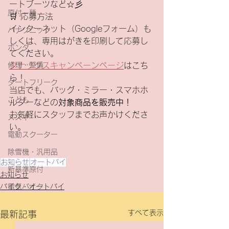
ートブーツなど☆彡
原付一種
🛒 応募方法
インターネット（Googleフォーム）も
パナソニック
しくは、専用はがきを印刷して応募し
ホンダ
てください。
タナックスキャンペーンページ
はこち
修理・整備
ら！
ダートフリーク
当店でも、バッグ・ミラー・スマホホ
こども
ルダーなどの
対象商品を販売中！
お気軽にスタッフまでお声かけくださ
スズキ
い。
電動スクーター
除雪機・汎用品
お知らせ
オートバイ
新基準原付
お知らせ
バイク・オートバイ
電気バイク
すべて表示
最新記事