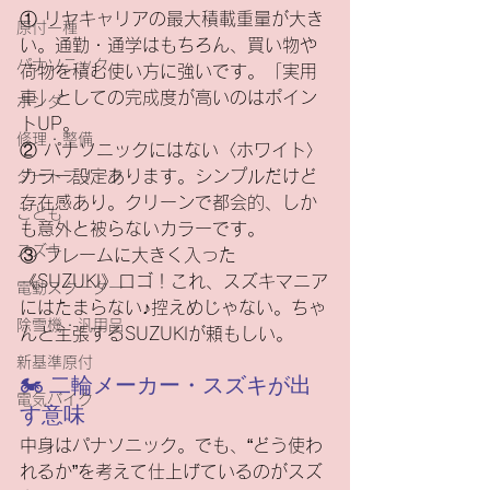
① リヤキャリアの最大積載重量が大き
原付一種
い。通勤・通学はもちろん、買い物や
パナソニック
荷物を積む使い方に強いです。「実用
車」としての完成度が高いのはポイン
ホンダ
トUP。
修理・整備
② パナソニックにはない〈ホワイト〉
カラー設定あります。シンプルだけど
ダートフリーク
存在感あり。クリーンで都会的、しか
こども
も意外と被らないカラーです。
スズキ
③ フレームに大きく入った
《SUZUKI》ロゴ！これ、スズキマニア
電動スクーター
にはたまらない♪控えめじゃない。ちゃ
除雪機・汎用品
んと主張するSUZUKIが頼もしい。
新基準原付
🏍 二輪メーカー・スズキが出
電気バイク
す意味
中身はパナソニック。でも、“どう使わ
れるか”を考えて仕上げているのがスズ