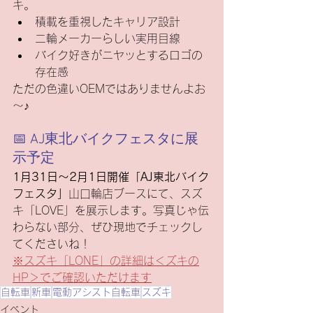
キ。
積載を重視したキャリア設計
二輪メーカーらしい実用目線
バイク好きがニヤッとするロゴの
存在感
ただの色違いOEMではありませんよお
～♪
📅 AJ東北バイクフェスタに展
示予定
1月31日〜2月1日開催「AJ東北バイク
フェスタ」
山口輪店ブースにて、スズ
キ「LOVE」を展示します。写真じゃ伝
わらない部分、ぜひ現地でチェックし
てくださいね！
※スズキ「LONE」の詳細は＜ズキの
HP＞でご確認いただけます
自転車
新車
電動アシスト自転車
スズキ
イベント