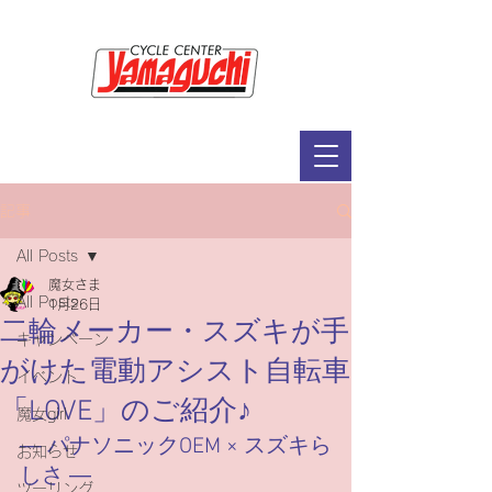
サイクルセンター山口輪店緑が丘店
定休日：毎週木曜日・第2水曜日
​営業時間：9：30～19：00（3月～11月）
​ 9：30～18：00（12月～2月）
記事
All Posts
魔女さま
All Posts
1月26日
二輪メーカー・スズキが手
キャンペーン
がけた電動アシスト自転車
イベント
「LOVE」のご紹介♪
魔女girl
― パナソニックOEM × スズキら
お知らせ
しさ ―
ツーリング