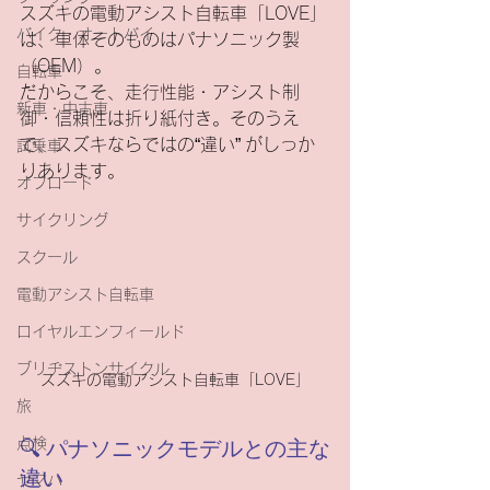
スズキの電動アシスト自転車「LOVE」
バイク・オートバイ
は、車体そのものはパナソニック製
（OEM）。
自転車
だからこそ、走行性能・アシスト制
新車・中古車
御・信頼性は折り紙付き。そのうえ
で、スズキならではの“違い” がしっか
試乗車
りあります。
オフロード
サイクリング
スクール
電動アシスト自転車
ロイヤルエンフィールド
ブリヂストンサイクル
スズキの電動アシスト自転車「LOVE」
旅
点検
🔍 パナソニックモデルとの主な
違い
ヤマハ