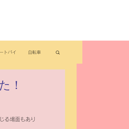
よくある質問
お問い合わせ
定休日：毎週木曜日・第2水曜日
​営業時間：9：30～19：00（3月～11月）
​ 9：30～18：00（12月～2月）
ートバイ
自転車
転車
した！
パナソニック
じる場面もあり
除雪機・汎用品