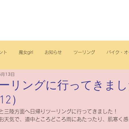
店舗・スタッフ
サービス
車両情報
ブログ
丘店
ント
魔女girl
お知らせ
ツーリング
バイク・オ
6月13日
オフロード
サイクリング
スクール
電動アシスト自
ツーリングに行ってきま
.12）
リヂストンサイクル
旅
点検
ヤマハ
原付一種
ちと三陸方面へ日帰りツーリングに行ってきました！
お天気で、道中ところどころ雨にあたったり、肌寒く感
ートフリーク
こども
スズキ
電動スクーター