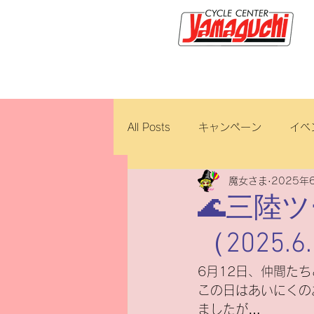
サイクルセンター山口輪店緑が
All Posts
キャンペーン
イベ
魔女さま
2025年
新車・中古車
試乗車
🌊三陸
（2025.6
ロイヤルエンフィールド
ブ
6月12日、仲間た
この日はあいにくの
ホンダ
修理・整備
ダ
ましたが…