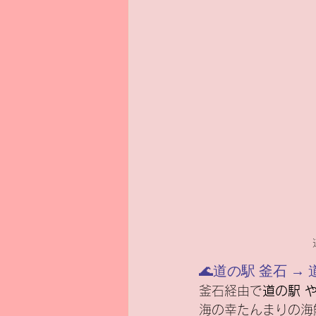
🌊道の駅 釜石 
釜石経由で
道の駅 
海の幸たんまりの海