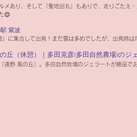
ルメあり、そして「聖地巡礼」もありで、走りごたえ・
😊
の駅 紫波
波」に集合して出発！まだ雲は多めでしたが、出発時は
 風の丘（休憩）｜多田克彦(多田自然農場)のジ
「遠野 風の丘」。多田自然牧場のジェラートが絶品でお