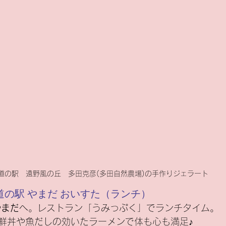
道の駅　遠野風の丘　多田克彦(多田自然農場)の手作りジェラート
→ 道の駅 やまだ おいすた（ランチ）
やまだ
へ。レストラン「うみっぷく」でランチタイム。
鮮丼や魚だしの効いたラーメンで体も心も満足♪