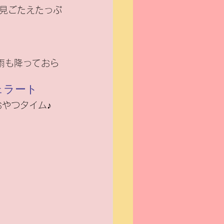
見ごたえたっぷ
雨も降っておら
ェラート
やつタイム♪