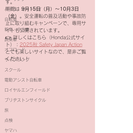
す。
期間は 
9月15日（月）～10月3日
バイク・オートバイ
（金）
。安全運転の普及活動や事故防
自転車
止に取り組むキャンペーンで、専用サ
新車・中古車
イトも公開されています。
👉 詳しくはこちら（Honda公式サイ
試乗車
ト）：
2025秋 Safety Japan Action
オフロード
とても楽しいサイトなので、是非ご覧
ください！
サイクリング
スクール
電動アシスト自転車
ロイヤルエンフィールド
ブリヂストンサイクル
旅
点検
ヤマハ