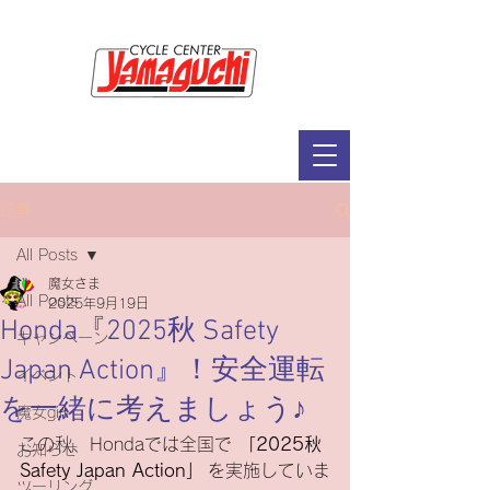
サイクルセンター山口輪店緑が丘店
定休日：毎週木曜日・第2水曜日
​営業時間：9：30～19：00（3月～11月）
​ 9：30～18：00（12月～2月）
記事
All Posts
魔女さま
All Posts
2025年9月19日
Honda『2025秋 Safety
キャンペーン
Japan Action』！安全運転
イベント
を一緒に考えましょう♪
魔女girl
この秋、Hondaでは全国で 
「2025秋 
お知らせ
Safety Japan Action」
 を実施していま
ツーリング