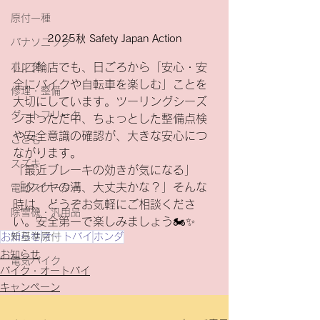
原付一種
2025秋 Safety Japan Action
パナソニック
ホンダ
山口輪店でも、日ごろから「安心・安
全にバイクや自転車を楽しむ」ことを
修理・整備
大切にしています。ツーリングシーズ
ダートフリーク
ンまっただ中、ちょっとした整備点検
や安全意識の確認が、大きな安心につ
こども
ながります。
スズキ
「最近ブレーキの効きが気になる」
「タイヤの溝、大丈夫かな？」そんな
電動スクーター
時は、どうぞお気軽にご相談くださ
除雪機・汎用品
い。安全第一で楽しみましょう🏍✨
新基準原付
お知らせ
オートバイ
ホンダ
お知らせ
電気バイク
バイク・オートバイ
キャンペーン