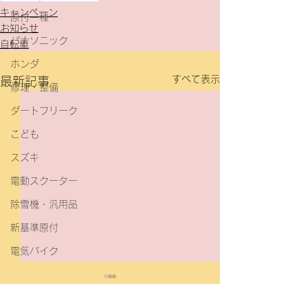
キャンペーン
原付一種
お知らせ
パナソニック
自転車
ホンダ
すべて表示
最新記事
修理・整備
ダートフリーク
こども
スズキ
電動スクーター
除雪機・汎用品
新基準原付
電気バイク