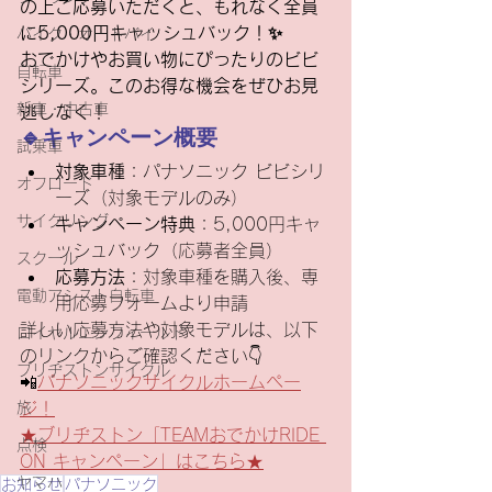
の上ご応募いただくと、もれなく全員
に5,000円キャッシュバック！✨
バイク・オートバイ
おでかけやお買い物にぴったりのビビ
自転車
シリーズ。このお得な機会をぜひお見
新車・中古車
逃しなく！
🔹キャンペーン概要
試乗車
対象車種
：パナソニック ビビシリ
オフロード
ーズ（対象モデルのみ）
サイクリング
キャンペーン特典
：5,000円キャ
ッシュバック（応募者全員）
スクール
応募方法
：対象車種を購入後、専
電動アシスト自転車
用応募フォームより申請
詳しい応募方法や対象モデルは、以下
ロイヤルエンフィールド
のリンクからご確認ください👇
ブリヂストンサイクル
📲
パナソニックサイクルホームペー
旅
ジ！
★ブリヂストン「TEAMおでかけRIDE 
点検
ON キャンペーン」はこちら★
ヤマハ
お知らせ
パナソニック