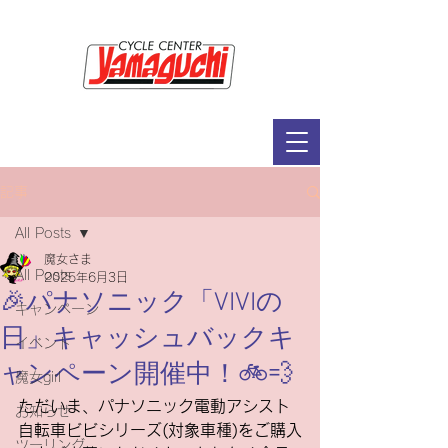
サイクルセンター山口輪店緑が丘店
定休日：毎週木曜日・第2水曜日
​営業時間：9：30～19：00（3月～11月）
​ 9：30～18：00（12月～2月）
記事
All Posts
魔女さま
All Posts
2025年6月3日
🎉パナソニック「VIVIの
キャンペーン
日」キャッシュバックキ
イベント
ャンペーン開催中！🚲💨
魔女girl
ただいま、パナソニック電動アシスト
お知らせ
自転車ビビシリーズ(対象車種)をご購入
ツーリング