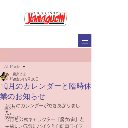
サイクルセンター山口輪店緑が丘店
定休日：毎週木曜日・第2水曜日
​営業時間：9：30～19：00（3月～11月）
​ 9：30～18：00（12月～2月）
記事
All Posts
魔女さま
All Posts
2025年9月30日
10月のカレンダーと臨時休
キャンペーン
業のお知らせ
イベント
10月のカレンダーができあがりまし
魔女girl
た。
お知らせ
今月も公式キャラクター「魔女girl」と
一緒に、元気にバイク＆自転車ライフ
ツーリング