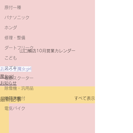
原付一種
パナソニック
ホンダ
修理・整備
ダートフリーク
山口輪店10月営業カレンダー
こども
スズキ
お知らせ
魔女girl
魔女girl
電動スクーター
お知らせ
除雪機・汎用品
すべて表示
新基準原付
最新記事
電気バイク