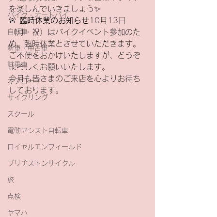
を楽しんでいきましょう✨
バイク・オートバイ
🚨 
臨時休業のお知らせ
10月13日
自転車
（月・祝）はバイクイベント参加のた
め、臨時休業とさせていただきます。
新車・中古車
ご不便をおかけいたしますが、どうぞ
試乗車
よろしくお願いいたします。
今月も皆さまのご来店を心よりお待ち
オフロード
しております。
サイクリング
スクール
電動アシスト自転車
ロイヤルエンフィールド
ブリヂストンサイクル
旅
点検
ヤマハ