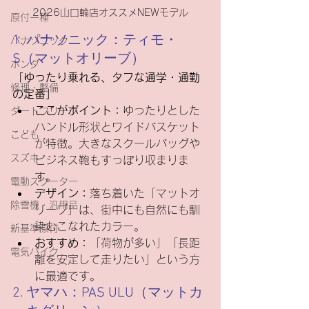
2026山口輪店オススメNEWモデル
原付一種
1. パナソニック：ティモ・
パナソニック
S（マットオリーブ）
ホンダ
「ゆったり乗れる、タフな通学・通勤
修理・整備
の定番」
ここがポイント：
ゆったりとした
ダートフリーク
ハンドル形状とワイドバスケット
こども
が特徴。大きなスクールバッグや
スズキ
ビジネス鞄もすっぽり収まりま
す。
電動スクーター
デザイン：
落ち着いた「マットオ
除雪機・汎用品
リーブ」は、街中にも自然にも馴
染むこなれたカラー。
新基準原付
おすすめ：
「荷物が多い」「長距
電気バイク
離を安定して走りたい」という方
に最適です。
2. ヤマハ：PAS ULU（マットカ