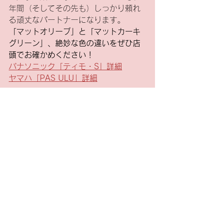
年間（そしてその先も）しっかり頼れ
る頑丈なパートナーになります。
「マットオリーブ」と「マットカーキ
グリーン」、絶妙な色の違いをぜひ店
頭でお確かめください！
パナソニック「ティモ・S」詳細
ヤマハ「PAS ULU」詳細
自転車
新車
パナソニック
ヤマハ
自転車
新車・中古車
電動アシスト自転車
すべて表示
最新記事