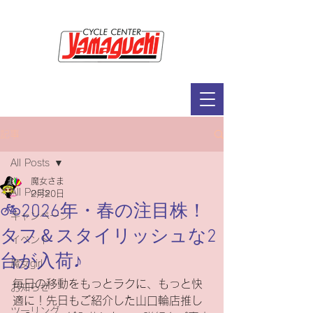
サイクルセンター山口輪店緑が丘店
定休日：毎週木曜日・第2水曜日
​営業時間：9：30～19：00（3月～11月）
​ 9：30～18：00（12月～2月）
記事
All Posts
魔女さま
All Posts
2月20日
🚲2026年・春の注目株！
キャンペーン
タフ＆スタイリッシュな2
イベント
台が入荷♪
魔女girl
毎日の移動をもっとラクに、もっと快
お知らせ
適に！先日もご紹介した山口輪店推し
ツーリング