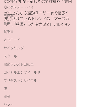
の2モデルが入荷したので詳細をご案内
します。
バイク・オートバイ
学生さんから通勤ユーザーまで幅広く
自転車
支持されているトレンドの「アースカ
新車・中古車
ラー」をまとった実力派2モデルです♪
試乗車
オフロード
サイクリング
スクール
電動アシスト自転車
ロイヤルエンフィールド
ブリヂストンサイクル
旅
点検
ヤマハ