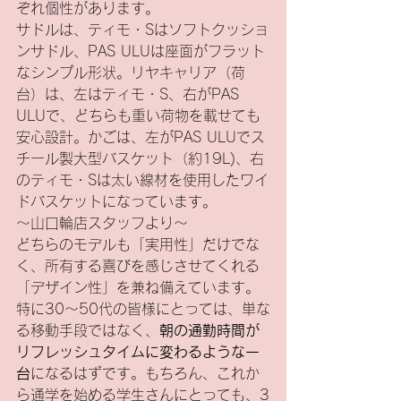
ぞれ個性があります。
サドルは、ティモ・Sはソフトクッショ
ンサドル、PAS ULUは座面がフラット
なシンプル形状。リヤキャリア（荷
台）は、左はティモ・S、右がPAS 
ULUで、どちらも重い荷物を載せても
安心設計。かごは、左がPAS ULUでス
チール製大型バスケット（約19L)、右
のティモ・Sは太い線材を使用したワイ
ドバスケットになっています。
～山口輪店スタッフより～
どちらのモデルも「実用性」だけでな
く、所有する喜びを感じさせてくれる
「デザイン性」を兼ね備えています。
特に30〜50代の皆様にとっては、単な
る移動手段ではなく、
朝の通勤時間が
リフレッシュタイムに変わるような一
台
になるはずです。もちろん、これか
ら通学を始める学生さんにとっても、3