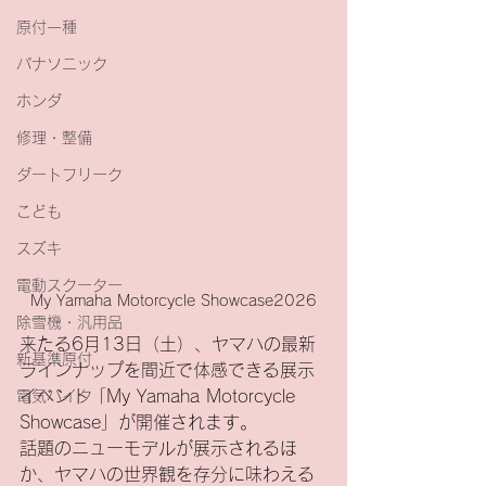
原付一種
パナソニック
ホンダ
修理・整備
ダートフリーク
こども
スズキ
電動スクーター
My Yamaha Motorcycle Showcase2026
除雪機・汎用品
来たる6月13日（土）、ヤマハの最新
新基準原付
ラインナップを間近で体感できる展示
イベント「My Yamaha Motorcycle 
電気バイク
Showcase」が開催されます。
話題のニューモデルが展示されるほ
か、ヤマハの世界観を存分に味わえる