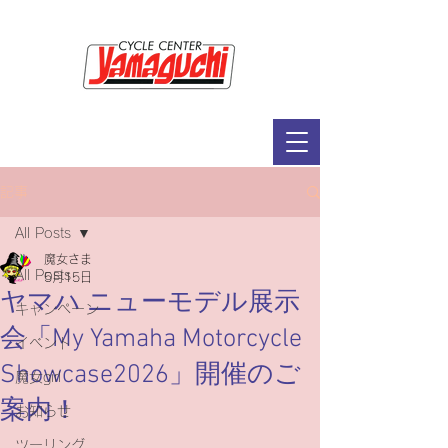
サイクルセンター山口輪店緑が丘店
定休日：毎週木曜日・第2水曜日
​営業時間：9：30～19：00（3月～11月）
​ 9：30～18：00（12月～2月）
記事
All Posts
魔女さま
All Posts
5月15日
ヤマハ ニューモデル展示
キャンペーン
会「My Yamaha Motorcycle
イベント
Showcase2026」開催のご
魔女girl
案内！
お知らせ
ツーリング