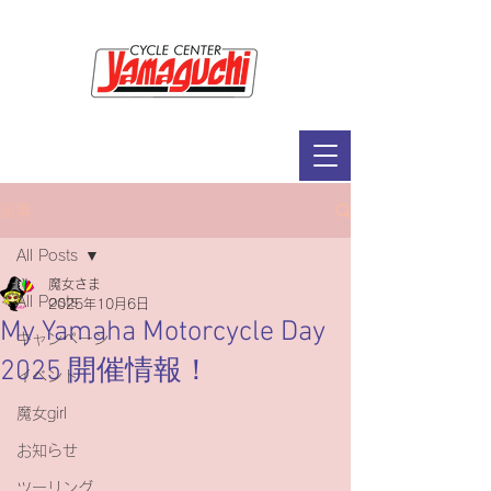
サイクルセンター山口輪店緑が丘店
定休日：毎週木曜日・第2水曜日
​営業時間：9：30～19：00（3月～11月）
​ 9：30～18：00（12月～2月）
記事
All Posts
魔女さま
All Posts
2025年10月6日
My Yamaha Motorcycle Day
キャンペーン
2025 開催情報！
イベント
魔女girl
お知らせ
ツーリング