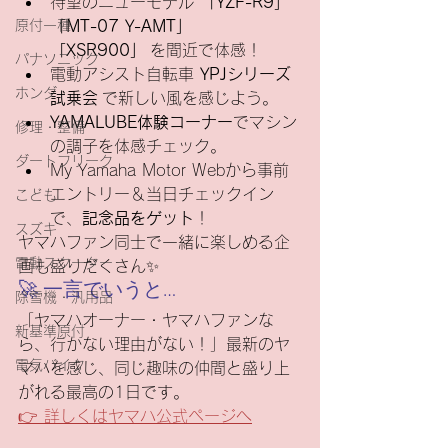
待望のニューモデル 
「YZF-R9」
「MT-07 Y-AMT」
原付一種
「XSR900」
 を間近で体感！
パナソニック
電動アシスト自転車 
YPJシリーズ
ホンダ
試乗会
 で新しい風を感じよう。
YAMALUBE体験コーナー
でマシン
修理・整備
の調子を体感チェック。
ダートフリーク
My Yamaha Motor Webから事前
エントリー＆当日チェックイン
こども
で、
記念品をゲット
！
スズキ
ヤマハファン同士で一緒に楽しめる企
電動スクーター
画も盛りだくさん✨
🚀 一言でいうと…
除雪機・汎用品
「ヤマハオーナー・ヤマハファンな
新基準原付
ら、行かない理由がない！」最新のヤ
電気バイク
マハを感じ、同じ趣味の仲間と盛り上
がれる最高の1日です。
👉 詳しくはヤマハ公式ページへ