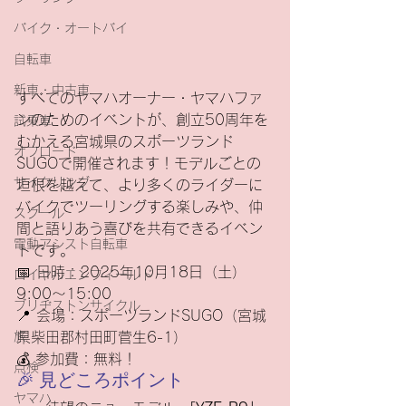
バイク・オートバイ
自転車
新車・中古車
すべてのヤマハオーナー・ヤマハファ
ンのためのイベントが、創立50周年を
試乗車
むかえる宮城県のスポーツランド
オフロード
SUGOで開催されます！モデルごとの
サイクリング
垣根を越えて、より多くのライダーに
バイクでツーリングする楽しみや、仲
スクール
間と語りあう喜びを共有できるイベン
電動アシスト自転車
トです。
📅 日時：2025年10月18日（土） 
ロイヤルエンフィールド
9:00〜15:00
ブリヂストンサイクル
📍 会場：スポーツランドSUGO（宮城
県柴田郡村田町菅生6-1）
旅
💰 参加費：無料！
点検
🎉 見どころポイント
ヤマハ