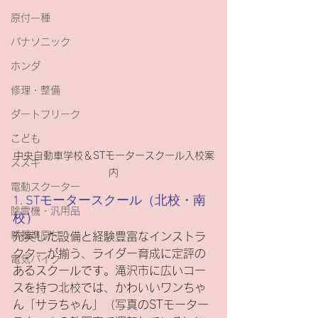
原付一種
パナソニック
ホンダ
修理・整備
ダートフリーク
こども
中央自動車学校＆STモータースクール入校案
スズキ
内
電動スクーター
1. STモータースクール（北校・南
除雪機・汎用品
校）
新基準原付
充実した設備と経験豊富なインストラ
クターが揃う、ライダー育成に定評の
電気バイク
あるスクールです。滝沢市に広いコー
スを持つ北校では、かわいいワンちゃ
ん「サラちゃん」（写真のSTモーター