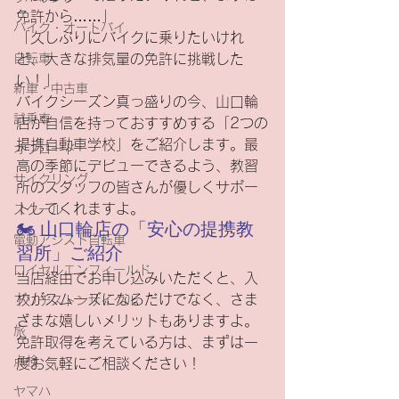
免許から……」 
バイク・オートバイ
「久しぶりにバイクに乗りたいけれ
自転車
ど、大きな排気量の免許に挑戦した
い！」
新車・中古車
バイクシーズン真っ盛りの今、山口輪
試乗車
店が自信を持っておすすめする「2つの
提携自動車学校」をご紹介します。最
オフロード
高の季節にデビューできるよう、教習
サイクリング
所のスタッフの皆さんが優しくサポー
トしてくれますよ。
スクール
🏍️ 山口輪店の「安心の提携教
電動アシスト自転車
習所」ご紹介
ロイヤルエンフィールド
当店経由でお申し込みいただくと、入
校がスムーズになるだけでなく、さま
ブリヂストンサイクル
ざまな嬉しいメリットもありますよ。
旅
免許取得を考えている方は、まずは一
点検
度お気軽にご相談ください！
ヤマハ