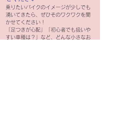
乗りたいバイクのイメージが少しでも
湧いてきたら、ぜひそのワクワクを聞
かせてください！
「足つきが心配」「初心者でも扱いや
すい車種は？」など、どんな小さなお
悩みでもOK。 免許の相談から、初めて
の1台選び、そしてこれからのバイクラ
イフのメンテナンスまで、丸ごとサポ
ートいたします。
この夏、あなたもライダーの仲間入り
をしませんか？皆様のご来店・ご相談
を心よりお待ちしております！
オートバイ
ツーリング
お知らせ
ツーリング
バイク・オートバイ
すべて表示
最新記事