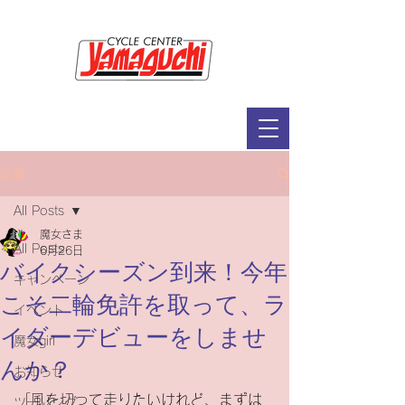
サイクルセンター山口輪店緑が丘店
定休日：毎週木曜日・第2水曜日
​営業時間：9：30～19：00（3月～11月）
​ 9：30～18：00（12月～2月）
記事
All Posts
魔女さま
All Posts
6月26日
バイクシーズン到来！今年
キャンペーン
こそ二輪免許を取って、ラ
イベント
イダーデビューをしませ
魔女girl
んか？
お知らせ
「風を切って走りたいけれど、まずは
ツーリング