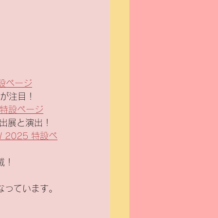
 特設ページ
展が注目！
25 特設ページ
出展と演出！
W 2025 特設ペ
載！
なっています。