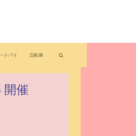
よくある質問
お問い合わせ
定休日：毎週木曜日・第2水曜日
​営業時間：9：30～19：00（3月～11月）
​ 9：30～18：00（12月～2月）
ートバイ
自転車
転車
 開催
パナソニック
除雪機・汎用品