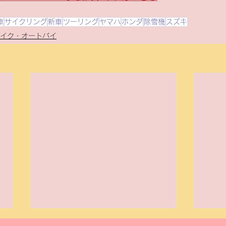
車
サイクリング
新車
ツーリング
ヤマハ
ホンダ
除雪機
スズキ
イク・オートバイ