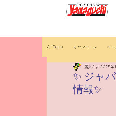
サイクルセンター山口輪店緑が
All Posts
キャンペーン
イベ
魔女さま
2025年
新車・中古車
試乗車
✨ ジャ
情報✨
ロイヤルエンフィールド
ブ
ホンダ
修理・整備
ダ