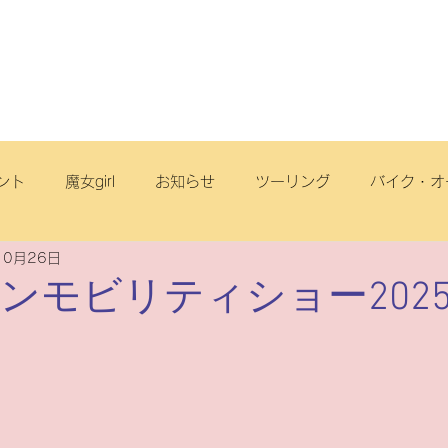
店舗・スタッフ
サービス
車両情報
ブログ
丘店
ント
魔女girl
お知らせ
ツーリング
バイク・オ
10月26日
オフロード
サイクリング
スクール
電動アシスト自
パンモビリティショー2025
リヂストンサイクル
旅
点検
ヤマハ
原付一種
ートフリーク
こども
スズキ
電動スクーター