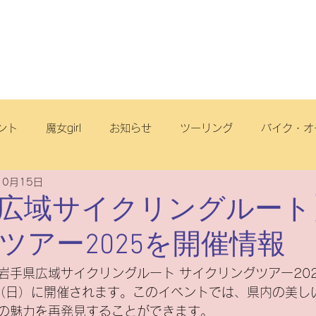
店舗・スタッフ
サービス
車両情報
ブログ
丘店
ント
魔女girl
お知らせ
ツーリング
バイク・オ
10月15日
オフロード
サイクリング
スクール
電動アシスト自
広域サイクリングルート
ツアー2025を開催情報
リヂストンサイクル
旅
点検
ヤマハ
原付一種
岩手県広域サイクリングルート サイクリングツアー202
日（日）に開催されます。このイベントでは、県内の美し
ートフリーク
こども
スズキ
電動スクーター
の魅力を再発見することができます。