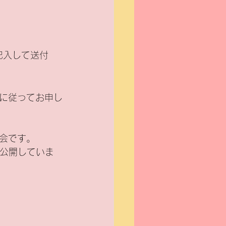
記入して送付
に従ってお申し
会です。
b公開していま