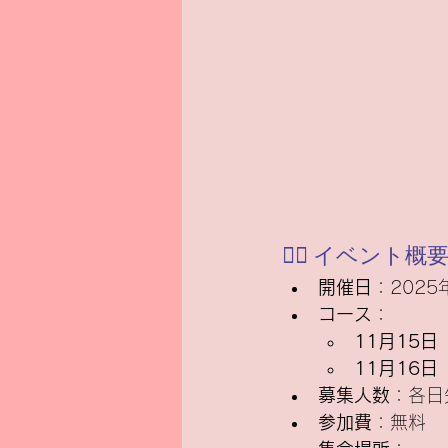
🚴‍♀️ イベント概
開催日
：202
コース
：
11月15日
11月16日
募集人数
：各日
参加費
：無料