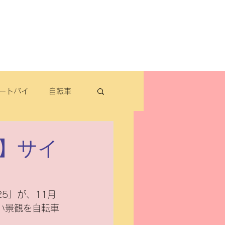
よくある質問
お問い合わせ
定休日：毎週木曜日・第2水曜日
​営業時間：9：30～19：00（3月～11月）
​ 9：30～18：00（12月～2月）
ートバイ
自転車
転車
】サイ
パナソニック
5」が、11月
い景観を自転車
除雪機・汎用品