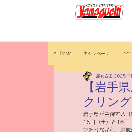
サイクルセンター山口輪店緑が
All Posts
キャンペーン
イベ
魔女さま
2025年
新車・中古車
試乗車
【岩手県
クリング
ロイヤルエンフィールド
ブ
岩手県が主催する「
15日（土）と16
ホンダ
修理・整備
ダ
で巡りながら、地域