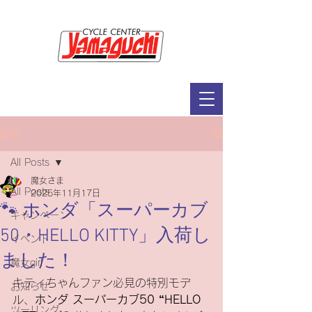
サイクルセンター山口輪店緑が丘店
定休日：毎週木曜日・第2水曜日
​営業時間：9：30～19：00（3月～11月）
​ 9：30～18：00（12月～2月）
記事
All Posts
魔女さま
All Posts
2025年11月17日
🐾 ホンダ「スーパーカブ
キャンペーン
50・HELLO KITTY」入荷し
イベント
ました！
魔女girl
キティちゃんファン必見の特別モデ
お知らせ
ル、
ホンダ スーパーカブ50 “HELLO 
ツーリング