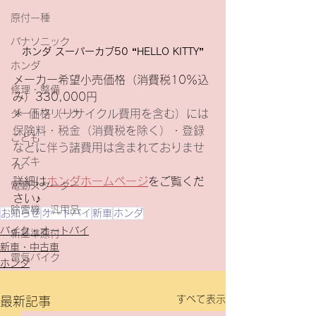
原付一種
パナソニック
ホンダ スーパーカブ50 “HELLO KITTY”
ホンダ
メーカー希望小売価格（消費税10％込
修理・整備
み）330,000円
＊ 価格（リサイクル費用を含む）には
ダートフリーク
保険料・税金（消費税を除く）・登録
こども
などに伴う諸費用は含まれておりませ
スズキ
ん
詳細は
ホンダホームページ
をご覧くだ
電動スクーター
さい♪
除雪機・汎用品
お知らせ
オートバイ
新車
ホンダ
バイク・オートバイ
新基準原付
新車・中古車
電気バイク
ホンダ
すべて表示
最新記事