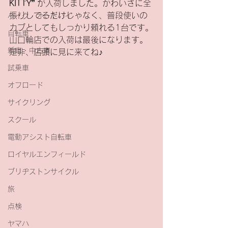
KITTY”
 が入荷しました。かわいさに全
振りしてるだけじゃなく、普段使いの
バイク・オートバイ
カブとしてもしっかり頼れる1台です。
自転車
山口輪店での入荷は最後になります。
新車・中古車
是非、店頭に見に来てね♪
試乗車
オフロード
サイクリング
スクール
電動アシスト自転車
ロイヤルエンフィールド
ブリヂストンサイクル
旅
点検
ヤマハ