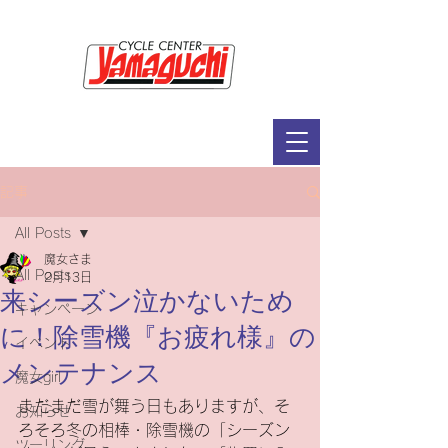
サイクルセンター山口輪店緑が丘店
定休日：毎週木曜日・第2水曜日
​営業時間：9：30～19：00（3月～11月）
​ 9：30～18：00（12月～2月）
記事
All Posts
魔女さま
All Posts
2月13日
来シーズン泣かないため
キャンペーン
に！除雪機『お疲れ様』の
イベント
メンテナンス
魔女girl
まだまだ雪が舞う日もありますが、そ
お知らせ
ろそろ冬の相棒・除雪機の「シーズン
ツーリング