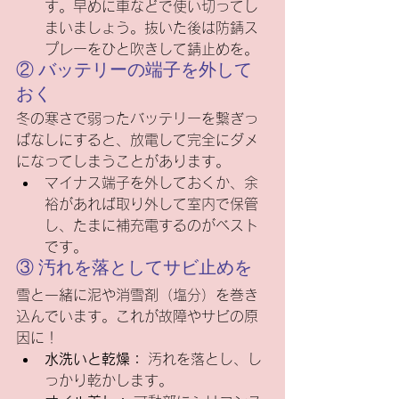
す。早めに車などで使い切ってし
まいましょう。抜いた後は防錆ス
プレーをひと吹きして錆止めを。
② バッテリーの端子を外して
おく
冬の寒さで弱ったバッテリーを繋ぎっ
ぱなしにすると、放電して完全にダメ
になってしまうことがあります。
マイナス端子を外しておくか、余
裕があれば取り外して室内で保管
し、たまに補充電するのがベスト
です。
③ 汚れを落としてサビ止めを
雪と一緒に泥や消雪剤（塩分）を巻き
込んでいます。これが故障やサビの原
因に！
水洗いと乾燥：
 汚れを落とし、し
っかり乾かします。