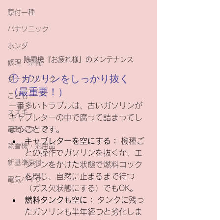
原付一種
パナソニック
ホンダ
除雪機『お疲れ様』のメンテナンス
修理・整備
① ガソリンをしっかり抜く
ダートフリーク
（最重要！）
こども
一番多いトラブルは、古いガソリンが
スズキ
キャブレターの中で腐って詰まってし
まうことです。
電動スクーター
キャブレターを空にする：
 機種ご
除雪機・汎用品
との操作でガソリンを抜くか、エ
新基準原付
ンジンをかけた状態で燃料コック
を閉じ、自然に止まるまで待つ
電気バイク
（ガス欠状態にする）でもOK。
燃料タンクも空に：
 タンクに残っ
たガソリンも半年経つと劣化しま