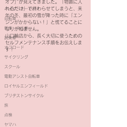
オフ」が見えてきました。「物置に入
れるだけ」で終わらせてしまうと、来
バイク・オートバイ
年の冬、最初の雪が降った時に「エン
自転車
ジンがかからない！」と慌てることに
新車・中古車
なりかねません。
山口輪店から、長く大切に使うための
試乗車
セルフメンテナンス手順をお伝えしま
オフロード
す！
サイクリング
スクール
電動アシスト自転車
ロイヤルエンフィールド
ブリヂストンサイクル
旅
点検
ヤマハ