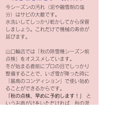
今シーズンの汚れ（泥や融雪剤の塩
分）はサビの大敵です。
水洗いしてしっかり乾かしてから保管
しましょう。これだけで機械の寿命が
延びます。
山口輪店では「秋の除雪機シーズン前
点検」をオススメしています。
冬が始まる直前にプロの目でしっかり
整備することで、いざ雪が降った時に
「最高のコンディション」で使い始め
ることができるからです。
「秋の点検、早めに予約します！」
 と
いうお声がけをいただければ、秋の混
み合う時期でも優先的にご案内しやす
くなります。お早めにお気軽にお声が
けください。
魔女girl
修理・整備
除雪機