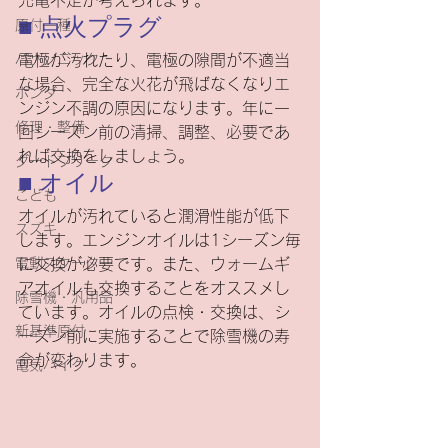
充電不足が考えられます。
■ 点火プラグ
原付一種
パナソニック
電極が汚れたり、電極の隙間が不適当
な場合、完全な火花が飛ばなくなりエ
ホンダ
ンジン不調の原因になります。年に一
修理・整備
回シーズン前の清掃、調整、必要であ
れば交換をしましょう。
ダートフリーク
■ オイル
こども
オイルが汚れていると潤滑性能が低下
スズキ
します。エンジンオイルは1シーズン毎
電動スクーター
に交換が必要です。また、ウォームギ
アオイルも交換することをオススメし
除雪機・汎用品
ています。オイルの点検・交換は、シ
新基準原付
ーズン前に実施することで除雪機の寿
命が変わります。
電気バイク