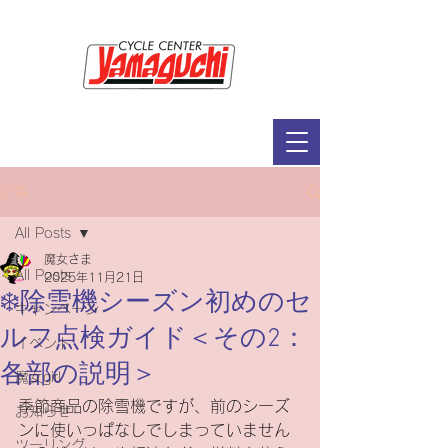
サイクルセンター山口輪店緑が丘店
定休日：毎週木曜日・第2水曜日
​営業時間：9：30～19：00（3月～11月）
​ 9：30～18：00（12月～2月）
記事
All Posts
魔女さま
All Posts
2025年11月21日
❄️除雪機シーズン初めのセ
キャンペーン
ルフ点検ガイド＜その2：
イベント
各部の説明＞
魔女girl
季節商品の除雪機ですが、前のシーズ
お知らせ
ンに使いっぱなしでしまっていません
ツーリング