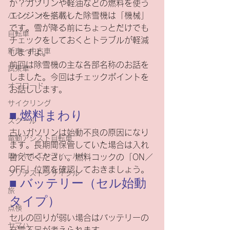
か？ガソリンや軽油などの燃料を使う
エンジンを搭載した除雪機は「機械」
バイク・オートバイ
です。雪が降る前にちょっとだけでも
自転車
チェックをしておくとトラブルが軽減
新車・中古車
しますよ。
前回は除雪機の主な各部名称のお話を
試乗車
しました。今回はチェックポイントを
オフロード
お話しします。
サイクリング
■ 燃料まわり
スクール
古いガソリンは始動不良の原因になり
電動アシスト自転車
ます。長期間保管していた場合は入れ
ロイヤルエンフィールド
替えてください。燃料コックの「ON／
OFF」位置を確認しておきましょう。
ブリヂストンサイクル
■ バッテリー（セル始動
旅
タイプ）
点検
セルの回りが弱い場合はバッテリーの
ヤマハ