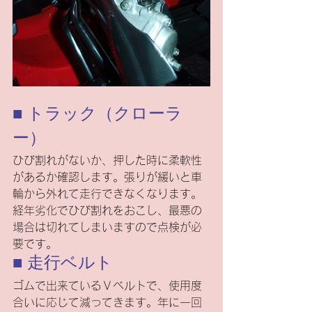
■ トラック（クローラ
ー）
ひび割れがないか、押した時に柔軟性
があるか確認します。張りが緩いと車
輪から外れて走行できなくなります。
経年劣化でひび割れをおこし、最悪の
場合は切れてしまいますので点検が必
要です。
■ 走行ベルト
ゴムで出来ているＶベルトで、使用度
合いに応じて減ってきます。年に一回