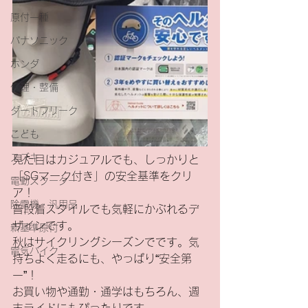
原付一種
パナソニック
ホンダ
修理・整備
ダートフリーク
こども
スズキ
見た目はカジュアルでも、しっかりと
「SGマーク付き」の安全基準をクリ
電動スクーター
ア！
除雪機・汎用品
普段着スタイルでも気軽にかぶれるデ
ザインです。
新基準原付
秋はサイクリングシーズンでです。気
電気バイク
持ちよく走るにも、やっぱり“安全第
一”！
お買い物や通勤・通学はもちろん、週