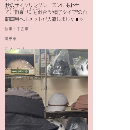
秋のサイクリングシーズンにあわせ
バイク・オートバイ
て、街乗りにも似合う“帽子タイプ”の自
自転車
転車用ヘルメットが入荷しました🎩✨
新車・中古車
試乗車
オフロード
サイクリング
スクール
電動アシスト自転車
ロイヤルエンフィールド
ブリヂストンサイクル
旅
点検
ヤマハ