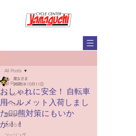
サイクルセンター山口輪店緑が丘店
定休日：毎週木曜日・第2水曜日
​営業時間：9：30～19：00（3月～11月）
​ 9：30～18：00（12月～2月）
記事
All Posts
魔女さま
All Posts
2025年10月11日
おしゃれに安全！ 自転車
キャンペーン
用ヘルメット入荷しまし
イベント
た🚴‍♀️熊対策にもいか
魔女girl
が！！
お知らせ
ツーリング