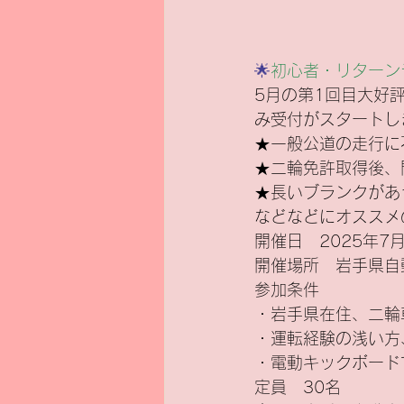
新基準原付
電気バイク
🌟
初心者・リターン
5月の第1回目大好
み受付がスタートし
★一般公道の走行に
★二輪免許取得後、
★長いブランクがあ
などなどにオススメ
開催日　2025年7月
開催場所　岩手県自
参加条件
・岩手県在住、二輪
・運転経験の浅い方
・電動キックボード
定員　30名