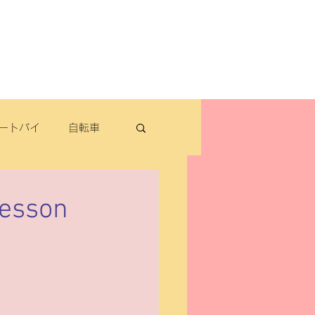
よくある質問
お問い合わせ
定休日：毎週木曜日・第2水曜日
​営業時間：9：30～19：00（3月～11月）
​ 9：30～18：00（12月～2月）
ートバイ
自転車
転車
esson
パナソニック
除雪機・汎用品