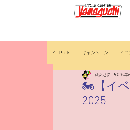
サイクルセンター山口輪店緑が
All Posts
キャンペーン
イベ
魔女さま
2025年
新車・中古車
試乗車
🏍️【イベン
2025
ロイヤルエンフィールド
ブ
ホンダ
修理・整備
ダ