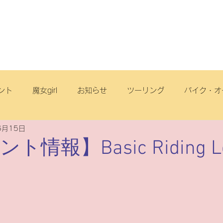
店舗・スタッフ
サービス
車両情報
ブログ
丘店
ント
魔女girl
お知らせ
ツーリング
バイク・オ
6月15日
オフロード
サイクリング
スクール
電動アシスト自
ト情報】Basic Riding L
リヂストンサイクル
旅
点検
ヤマハ
原付一種
ートフリーク
こども
スズキ
電動スクーター