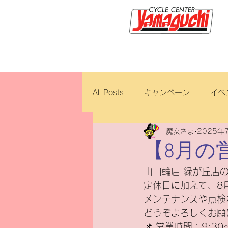
サイクルセンター山口輪店緑が
All Posts
キャンペーン
イベ
魔女さま
2025年
新車・中古車
試乗車
【8月の
山口輪店 緑が丘店
ロイヤルエンフィールド
ブ
定休日に加えて、8
メンテナンスや点検
どうぞよろしくお願
ホンダ
修理・整備
ダ
📌 営業時間：9:30