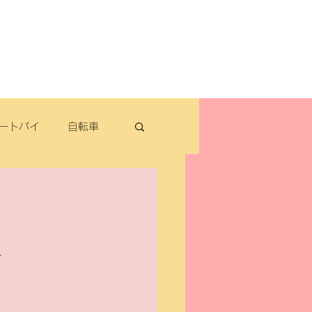
よくある質問
お問い合わせ
定休日：毎週木曜日・第2水曜日
​営業時間：9：30～19：00（3月～11月）
​ 9：30～18：00（12月～2月）
ートバイ
自転車
転車
パナソニック
️
除雪機・汎用品