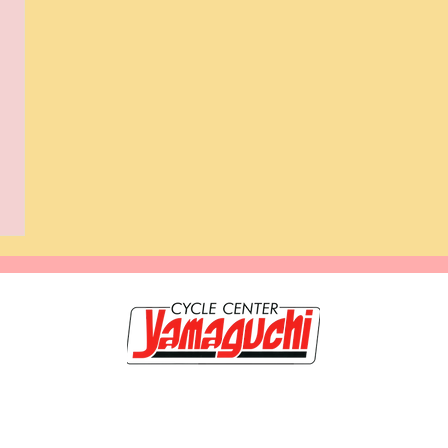
20-0117 岩手県盛岡市緑が丘3-9-3 TEL019-662-1250 FAX 019-662-120
のホームページは【サイクルセンター山口輪店 緑が丘店】が管理・運営していま