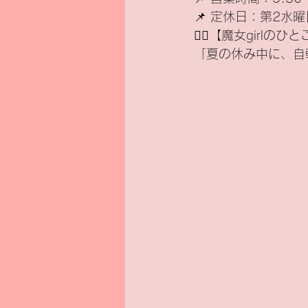
📌 定休日：第2水
🧙‍♀️【魔女girlのひ
新基準原付
電気バイク
「夏の休み中に、自