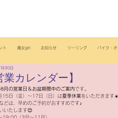
店舗・スタッフ
サービス
車両情報
ブログ
丘店
ント
魔女girl
お知らせ
ツーリング
バイク・オ
7月30日
オフロード
サイクリング
スクール
電動アシスト自
営業カレンダー】
の
8月の営業日＆お盆期間中のご案内
です。
リヂストンサイクル
旅
点検
ヤマハ
原付一種
月15日（金）〜17日（日）は
夏季休業
をいただきます☀
などは、早めのご予約がおすすめです♪
いいたします😊
ートフリーク
こども
スズキ
電動スクーター
〜19:00（3月〜11月）