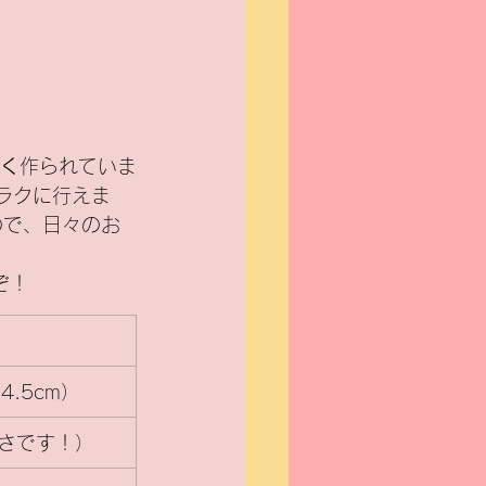
軽く
作られていま
どラクに行えま
ので、日々のお
ぞ！
4.5cm）
軽さです！）