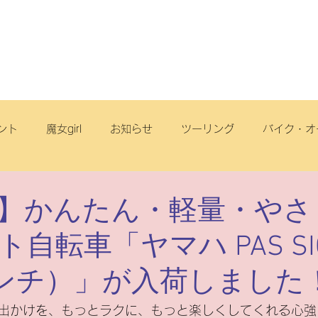
店舗・スタッフ
サービス
車両情報
ブログ
丘店
ント
魔女girl
お知らせ
ツーリング
バイク・オ
オフロード
サイクリング
スクール
電動アシスト自
】かんたん・軽量・やさ
自転車「ヤマハ PAS SIO
リヂストンサイクル
旅
点検
ヤマハ
原付一種
インチ）」が入荷しました
ートフリーク
こども
スズキ
電動スクーター
出かけを、もっとラクに、もっと楽しくしてくれる心強