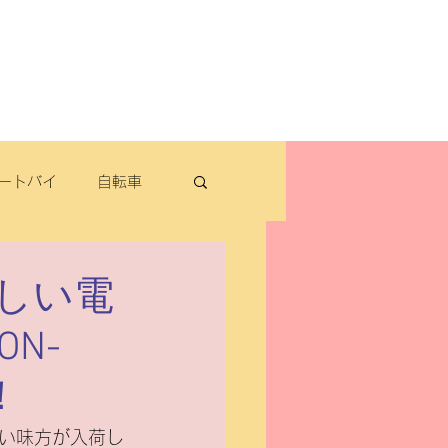
よくある質問
お問い合わせ
定休日：毎週木曜日・第2水曜日
​営業時間：9：30～19：00（3月～11月）
​ 9：30～18：00（12月～2月）
ートバイ
自転車
転車
しい電
N-
パナソニック
！
除雪機・汎用品
い味方が入荷し