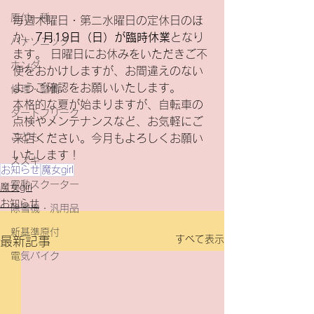
原付一種
毎週木曜日・第二水曜日の定休日のほ
か、
7月19日（日）が臨時休業
となり
パナソニック
ます。 日曜日にお休みをいただきご不
ホンダ
便をおかけしますが、お間違えのない
ようご確認をお願いいたします。
修理・整備
本格的な夏が始まりますが、自転車の
ダートフリーク
点検やメンテナンスなど、お気軽にご
こども
来店ください。今月もよろしくお願い
いたします！
スズキ
お知らせ
魔女girl
電動スクーター
魔女girl
お知らせ
除雪機・汎用品
新基準原付
すべて表示
最新記事
電気バイク