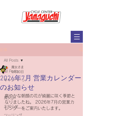
サイクルセンター山口輪店緑が丘店
定休日：毎週木曜日・第2水曜日
​営業時間：9：30～19：00（3月～11月）
​ 9：30～18：00（12月～2月）
記事
All Posts
魔女さま
All Posts
6月30日
2026年7月 営業カレンダー
キャンペーン
のお知らせ
イベント
爽やかな朝顔の花が綺麗に咲く季節と
魔女girl
なりましたね。 2026年7月の営業カ
お知らせ
レンダーをご案内いたします。
ツーリング