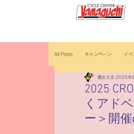
サイクルセンター山口輪店緑が
All Posts
キャンペーン
イベ
魔女さま
2025年
新車・中古車
試乗車
2025 CR
くアドベ
ロイヤルエンフィールド
ブ
ー＞開催
ホンダ
修理・整備
ダ