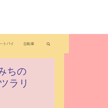
よくある質問
お問い合わせ
定休日：毎週木曜日・第2水曜日
​営業時間：9：30～19：00（3月～11月）
​ 9：30～18：00（12月～2月）
ートバイ
自転車
転車
A みちの
ツラリ
パナソニック
除雪機・汎用品