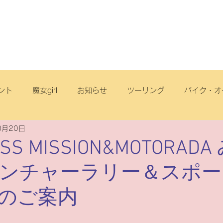
店舗・スタッフ
サービス
車両情報
ブログ
丘店
ント
魔女girl
お知らせ
ツーリング
バイク・オ
8月20日
オフロード
サイクリング
スクール
電動アシスト自
OSS MISSION&MOTORAD
ンチャーラリー＆スポー
リヂストンサイクル
旅
点検
ヤマハ
原付一種
のご案内
ートフリーク
こども
スズキ
電動スクーター