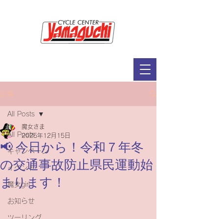
サイクルセンター山口輪店緑が丘店
定休日：毎週木曜日・第2水曜日
​営業時間：9：30～19：00（3月～11月）
​ 9：30～18：00（12月～2月）
記事
All Posts
魔女さま
All Posts
2025年12月15日
📢 今日から！令和７年冬
キャンペーン
の交通事故防止県民運動始
イベント
まります！
魔女girl
お知らせ
ツーリング