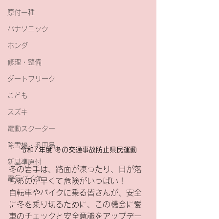
原付一種
パナソニック
ホンダ
修理・整備
ダートフリーク
こども
スズキ
電動スクーター
除雪機・汎用品
令和7年度 冬の交通事故防止県民運動
新基準原付
冬の岩手は、路面が凍ったり、日が落
電気バイク
ちるのが早くて危険がいっぱい！
自転車やバイクに乗る皆さんが、安全
に冬を乗り切るために、この機会に愛
車のチェックと安全意識をアップデー