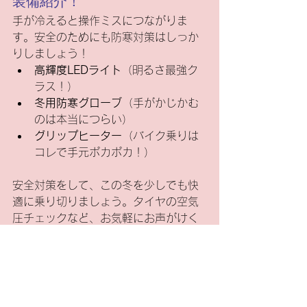
装備紹介！
手が冷えると操作ミスにつながりま
す。安全のためにも防寒対策はしっか
りしましょう！
高輝度LEDライト
（明るさ最強ク
ラス！）
冬用防寒グローブ
（手がかじかむ
のは本当につらい）
グリップヒーター
（バイク乗りは
コレで手元ポカポカ！）
安全対策をして、この冬を少しでも快
適に乗り切りましょう。タイヤの空気
圧チェックなど、お気軽にお声がけく
ださいね。
岩手県HP「令和7年度冬の交通事故防
止県民運動」はこちら
お知らせ
オートバイ
自転車
電動アシスト自転車
キャンペーン