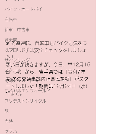
バイク・オートバイ
自転車
新車・中古車
試乗車
❄️ 冬道運転、自転車もバイクも気をつ
けて！まずは安全チェックをしましょ
オフロード
う！
サイクリング
寒い日が続きますが、今日、**12月15
スクール
日（月）
から、岩手県では「令和7年
度 冬の交通事故防止県民運動」がスタ
電動アシスト自転車
ートしました！期間は
12月24日（水）
ロイヤルエンフィールド
**まで。
ブリヂストンサイクル
旅
点検
ヤマハ