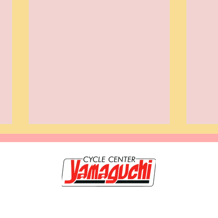
20-0117 岩手県盛岡市緑が丘3-9-3 TEL019-662-1250 FAX 019-662-120
のホームページは【サイクルセンター山口輪店 緑が丘店】が管理・運営していま