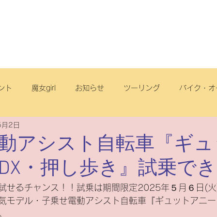
店舗・スタッフ
サービス
車両情報
ブログ
丘店
ント
魔女girl
お知らせ
ツーリング
バイク・オ
5月2日
オフロード
サイクリング
スクール
電動アシスト自
動アシスト自転車『ギュ
DX・押し歩き』試乗で
リヂストンサイクル
旅
点検
ヤマハ
原付一種
試せるチャンス！！試乗は期間限定2025年５月６日(火
気モデル・子乗せ電動アシスト自転車『ギュットアニー
ートフリーク
こども
スズキ
電動スクーター
。