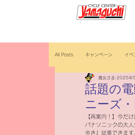
サイクルセンター山口輪店緑が
All Posts
キャンペーン
イベ
魔女さま
2025年
新車・中古車
試乗車
話題の電
ニーズ・
ロイヤルエンフィールド
ブ
【再案内！】今だけ
パナソニックの大人
ホンダ
修理・整備
ダ
歩き』試乗できます