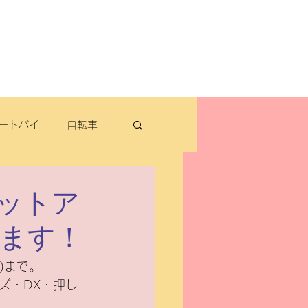
よくある質問
お問い合わせ
定休日：毎週木曜日・第2水曜日
​営業時間：9：30～19：00（3月～11月）
​ 9：30～18：00（12月～2月）
ートバイ
自転車
転車
ットア
きます！
パナソニック
)まで。
ズ・DX・押し
除雪機・汎用品