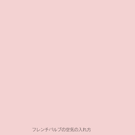
フレンチバルブの空気の入れ方