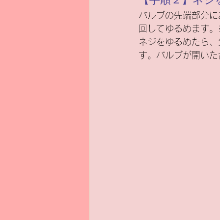
【手順２】ネジ
バルブの先端部分に
回してゆるめます。
ネジをゆるめたら、
す。バルブが開いた