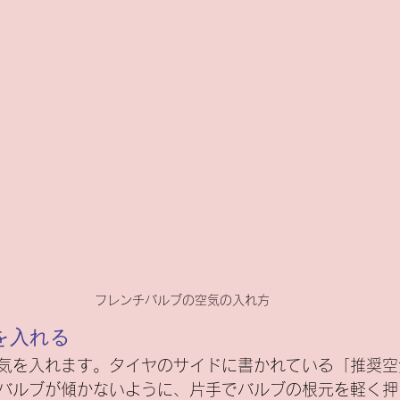
フレンチバルブの空気の入れ方
を入れる
気を入れます。タイヤのサイドに書かれている「推奨空
バルブが傾かないように、片手でバルブの根元を軽く押