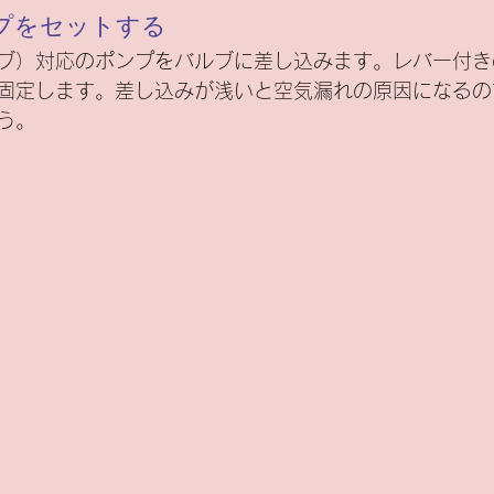
プをセットする
ブ）対応のポンプをバルブに差し込みます。レバー付き
固定します。差し込みが浅いと空気漏れの原因になるの
う。