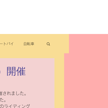
よくある質問
お問い合わせ
定休日：毎週木曜日・第2水曜日
​営業時間：9：30～19：00（3月～11月）
​ 9：30～18：00（12月～2月）
ートバイ
自転車
転車
）開催
パナソニック
催されました。
た。
除雪機・汎用品
のライディング