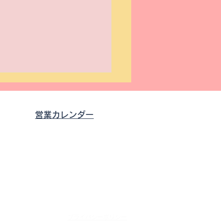
営業カレンダー
0
す。
スタム第3弾】ハンター
成29年12月8日
0にメットホルダー装着！
プライバシーポリシー