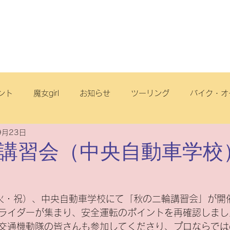
店舗・スタッフ
サービス
車両情報
ブログ
丘店
ント
魔女girl
お知らせ
ツーリング
バイク・オ
9月23日
オフロード
サイクリング
スクール
電動アシスト自
講習会（中央自動車学校
リヂストンサイクル
旅
点検
ヤマハ
原付一種
日（火・祝）、中央自動車学校にて「秋の二輪講習会」が開
ライダーが集まり、安全運転のポイントを再確認しまし
ートフリーク
こども
スズキ
電動スクーター
交通機動隊の皆さんも参加してくださり、プロならでは