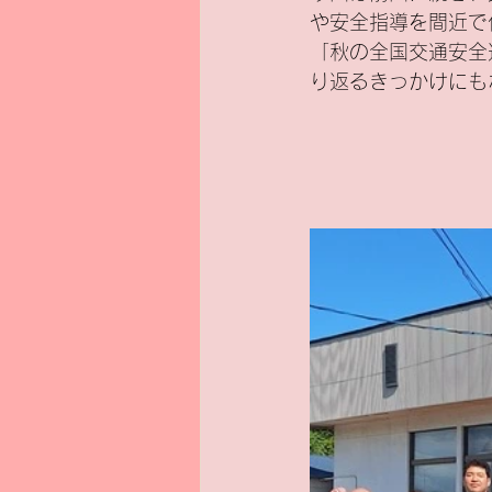
や安全指導を間近で
「秋の全国交通安全
新基準原付
電気バイク
り返るきっかけにも