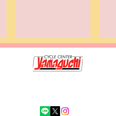
20-0117 岩手県盛岡市緑が丘3-9-3 TEL019-662-1250 FAX 019-662-120
のホームページは【サイクルセンター山口輪店 緑が丘店】が管理・運営していま
【安全運転講習会】9月6日
【カ
秀輝 古物商許可証番号第211010001099号 岩手県公安委員会 取得年月日平
(日)「ベーシックライディン
35
グレッスン岩手」参加者募
集！