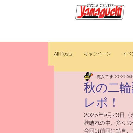
サイクルセンター山口輪店緑が
All Posts
キャンペーン
イベ
魔女さま
2025年
新車・中古車
試乗車
秋の二輪
レポ！
ロイヤルエンフィールド
ブ
2025年9月23
秋晴れの中、多くの
ホンダ
修理・整備
ダ
今回は前回に続き、