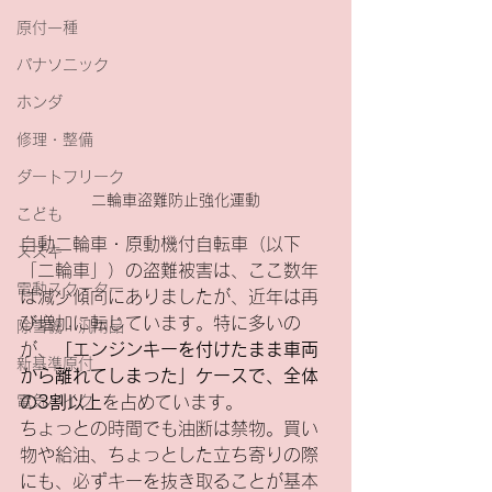
原付一種
パナソニック
ホンダ
修理・整備
ダートフリーク
二輪車盗難防止強化運動
こども
自動二輪車・原動機付自転車（以下
スズキ
「二輪車」）の盗難被害は、ここ数年
電動スクーター
は減少傾向にありましたが、近年は再
び増加に転じています。特に多いの
除雪機・汎用品
が、
「エンジンキーを付けたまま車両
新基準原付
から離れてしまった」ケースで、全体
電気バイク
の3割以上
を占めています。
ちょっとの時間でも油断は禁物。買い
物や給油、ちょっとした立ち寄りの際
にも、必ずキーを抜き取ることが基本