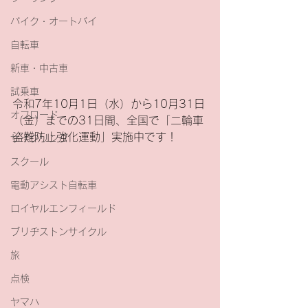
バイク・オートバイ
自転車
新車・中古車
試乗車
令和7年10月1日（水）から10月31日
オフロード
（金）までの31日間、全国で「二輪車
盗難防止強化運動」実施中です！
サイクリング
スクール
電動アシスト自転車
ロイヤルエンフィールド
ブリヂストンサイクル
旅
点検
ヤマハ