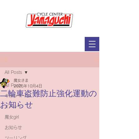
サイクルセンター山口輪店緑が丘店
定休日：毎週木曜日・第2水曜日
​営業時間：9：30～19：00（3月～11月）
​ 9：30～18：00（12月～2月）
記事
All Posts
魔女さま
All Posts
2025年10月4日
二輪車盗難防止強化運動の
キャンペーン
お知らせ
イベント
魔女girl
お知らせ
ツーリング