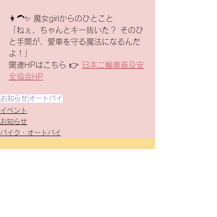
👩‍🦱✨ 魔女girlからのひとこと
「ねぇ、ちゃんとキー抜いた？ そのひ
と手間が、愛車を守る魔法になるんだ
よ！」
関連HPはこちら 👉 
日本二輪車普及安
全協会HP
お知らせ
オートバイ
イベント
お知らせ
バイク・オートバイ
すべて表示
最新記事