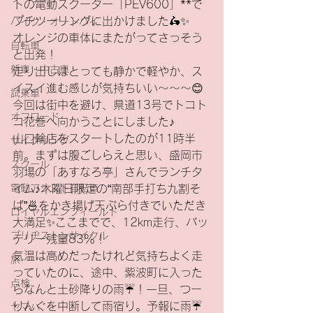
トの電動スクーター「PEV600」**で
プチツーリングに出かけました🛵✨
バイク・オートバイ
オレンジの車体にまたがってさっそう
自転車
と出発！
新車・中古車
走り出しはとっても静かで軽やか、ス
イスイ進む感じが気持ちいい～～～😊
試乗車
今回は街中を避け、県道13号でトコト
オフロード
コ花巻へ向かうことにしました♪
山口輪店をスタートしたのが11時半
サイクリング
前。まずは腹ごしらえと思い、盛岡市
スクール
羽場の「あすなろ亭」さんでランチタ
電動アシスト自転車
イム♪木曜日限定の“南部手打ち九割そ
ば”🍜をかき揚げ天ぷら付きでいただき
ロイヤルエンフィールド
大満足✨ここまでで、12km走行、バッ
ブリヂストンサイクル
テリー残量83％！
気温は高めだったけれど気持ちよく走
旅
っていたのに、途中、紫波町に入った
点検
らなんと土砂降りの雨☔️！一旦、つー
りんぐを中断して雨宿り。予報に雨☔️
ヤマハ