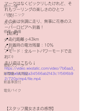
マークはなくビックリしたけれど、そ
原付一種
れもツーリングの楽しさのひとつ
パナソニック
（笑）
その後は快調に走り、無事に花巻のス
ホンダ
ーパーロピアへ到着！
修理・整備
【結果】
📍走行距離：43km
ダートフリーク
📍到着時の電池残量：10％
こども
📍モード：全ルートパワーモードで走
スズキ
行
走り姿はこちら↓
電動スクーター
https://video.wixstatic.com/video/7b6aa3_
除雪機・汎用品
e732a94182a34566ab2f43c1f56f6b9
2/720p/mp4/file.mp4
新基準原付
電気バイク
【スタッフ魔女さまの感想】