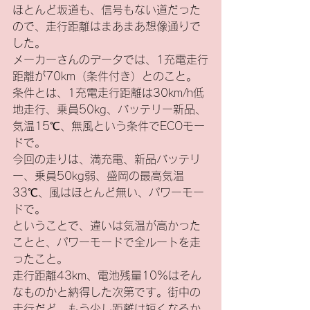
ほとんど坂道も、信号もない道だった
ので、走行距離はまあまあ想像通りで
した。
メーカーさんのデータでは、1充電走行
距離が70km（条件付き）とのこと。
条件とは、1充電走行距離は30km/h低
地走行、乗員50kg、バッテリー新品、
気温15℃、無風という条件でECOモー
ドで。
今回の走りは、満充電、新品バッテリ
ー、乗員50kg弱、盛岡の最高気温
33℃、風はほとんど無い、パワーモー
ドで。
ということで、違いは気温が高かった
ことと、パワーモードで全ルートを走
ったこと。
走行距離43km、電池残量10%はそん
なものかと納得した次第です。街中の
走行だど、もう少し距離は短くなるか