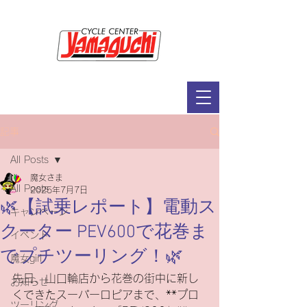
サイクルセンター山口輪店緑が丘店
定休日：毎週木曜日・第2水曜日
​営業時間：9：30～19：00（3月～11月）
​ 9：30～18：00（12月～2月）
記事
All Posts
魔女さま
All Posts
2025年7月7日
🌿【試乗レポート】電動ス
キャンペーン
クーター PEV600で花巻ま
イベント
でプチツーリング！🌿
魔女girl
先日、山口輪店から花巻の街中に新し
お知らせ
くできたスーパーロピアまで、**プロ
ツーリング