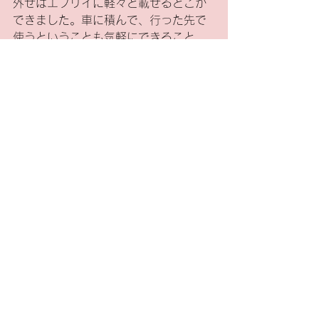
外せばエブリイに軽々と載せるとこが
できました。車に積んで、行った先で
使うということも気軽にできること
が、また魅力の一つかも✨
用途によってはとても魅力的なスクー
ターの一台かなと思いました♪
PEV600の試乗、気になる方はぜひお
気軽にスタッフにお声がけください。
✅プロト「PEV600」詳細はこちら
オートバイ
新車
ツーリング
試乗車
魔女girl
ツーリング
バイク・オートバイ
すべて表示
最新記事