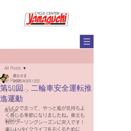
サイクルセンター山口輪店緑が丘店
定休日：毎週木曜日・第2水曜日
​営業時間：9：30～19：00（3月～11月）
​ 9：30～18：00（12月～2月）
記事
All Posts
魔女さま
All Posts
2025年9月12日
第50回 二輪車安全運転推
キャンペーン
進運動
イベント
バイクで走って、やっと風が気持ちよ
魔女girl
く感じる季節になりましたね。東北も
お知らせ
秋のツーリングシーズンに突入です！
楽しいバイクライフをおくるために
ツーリング