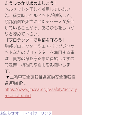
ようしっかり締めましょう」
ヘルメットを正しく着用していない
為、衝突時にヘルメットが脱落して、
頭部損傷で死亡にいたるケースが多発
していることから、あごひもをしっか
りと締めて下さい。
「プロテクターで胸部を守ろう」
胸部プロテクターやエアバッグジャケ
ットなどのプロテクターを着用する事
は、貴方の命を守る事に直結しますの
で是非、積極的な着用をお願いしま
す。
 ▼二輪車安全運転推進運動安全運転推
進運動HP↓
https://www.jmpsa.or.jp/safety/activity
/promote.html
お知らせ
オートバイ
ツーリング