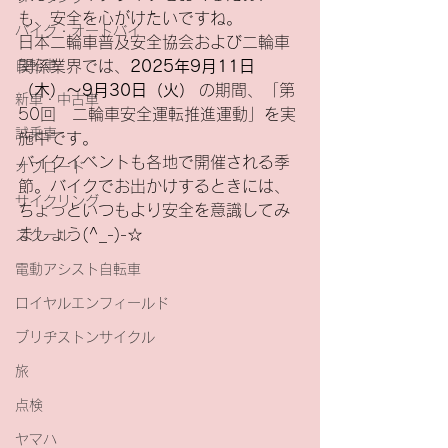
も、安全を心がけたいですね。
バイク・オートバイ
日本二輪車普及安全協会および二輪車
自転車
関係業界では、
2025年9月11日
（木）～9月30日（火）
 の期間、「第
新車・中古車
50回　二輪車安全運転推進運動」を実
試乗車
施中です。
バイクイベントも各地で開催される季
オフロード
節。バイクでお出かけするときには、
サイクリング
ちょっといつもより安全を意識してみ
ましょう(^_-)-☆
スクール
電動アシスト自転車
ロイヤルエンフィールド
ブリヂストンサイクル
旅
点検
ヤマハ