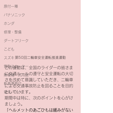
原付一種
パナソニック
ホンダ
修理・整備
ダートフリーク
こども
第50回二輪車安全運転推進運動
スズキ
電動スクーター
この運動は、全国のライダーの皆さま
に交通ルールの遵守と安全運転の大切
除雪機・汎用品
さを改めて意識していただき、二輪車
新基準原付
による交通事故防止を図ることを目的
としています。
電気バイク
期間中は特に、次のポイントを心がけ
ましょう。
「ヘルメットのあごひもは緩みがない