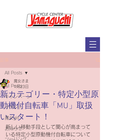
サイクルセンター山口輪店緑が丘店
定休日：毎週木曜日・第2水曜日
​営業時間：9：30～19：00（3月～11月）
​ 9：30～18：00（12月～2月）
記事
All Posts
魔女さま
All Posts
1月23日
新カテゴリー・特定小型原
キャンペーン
動機付自転車「MU」取扱
イベント
いスタート！
魔女girl
新しい移動手段として関心が高まって
お知らせ
いる特定小型原動機付自転車について
ツーリング