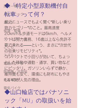
◆「特定小型原動機付自
原付一種
転車」って何？
パナソニック
最近ニュースでもよく聞く“新しい乗り
ホンダ
物カテゴリー”のこと。最高速度
修理・整備
20km/h＆歩道モードは6km/h、ヘルメ
ダートフリーク
ットは努力義務、16歳以上なら免許不
要で乗れる――という、まさに“次世代
こども
の街乗りモビリティ”。
スズキ
コンパクトで小回りが効いて、ちょっ
とした移動や通勤・通学、買い物など
電動スクーター
にピッタリ。ガソリンいらずで静か、
除雪機・汎用品
維持費も安く、環境にも財布にもやさ
しいのが人気の理由。
新基準原付
電気バイク
◆山口輪店ではパナソニ
ック「MU」の取扱いを始