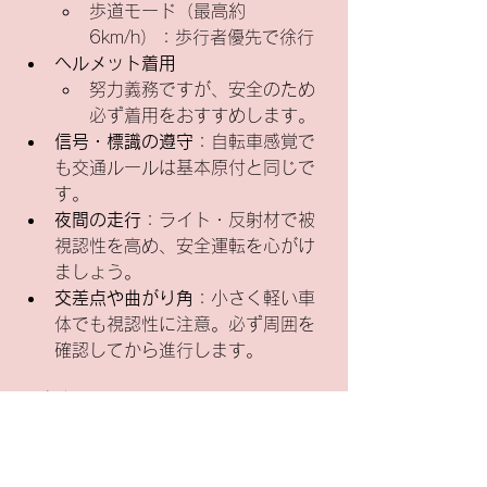
歩道モード（最高約
6km/h）：歩行者優先で徐行
ヘルメット着用
努力義務ですが、安全のため
必ず着用をおすすめします。
信号・標識の遵守
：自転車感覚で
も交通ルールは基本原付と同じで
す。
夜間の走行
：ライト・反射材で被
視認性を高め、安全運転を心がけ
ましょう。
交差点や曲がり角
：小さく軽い車
体でも視認性に注意。必ず周囲を
確認してから進行します。
ご相談もOK
「免許やナンバーはどうなるの？」
「実際の乗り心地は？」など、気にな