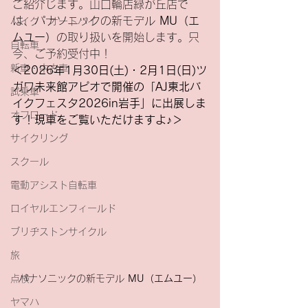
ご紹介します。山口輪店緑が丘店で
は、パナソニックの新モデル 
MU（エ
バイク・オートバイ
ムユー）
の取り扱いを開始します。只
自転車
今、ご予約受付中！
新車・中古車
＜2026年1月30日(土)・2月1日(日)ツ
ガワ未来館アピオで開催の「AJ東北バ
試乗車
イクフェスタ2026in岩手」に出展しま
オフロード
す！現車をご覧いただけますよ♪＞
サイクリング
スクール
電動アシスト自転車
ロイヤルエンフィールド
ブリヂストンサイクル
旅
点検
パナソニックの新モデル 
MU（エムユー）
ヤマハ