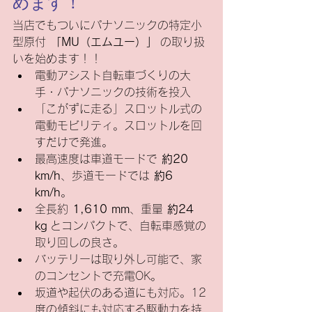
めます！
当店でもついにパナソニックの特定小
型原付 
「MU（エムユー）」
 の取り扱
いを始めます！！
電動アシスト自転車づくりの大
手・パナソニックの技術を投入
「こがずに走る」スロットル式の
電動モビリティ。スロットルを回
すだけで発進。
最高速度は車道モードで 
約20 
km/h
、歩道モードでは 
約6 
km/h
。
全長約 
1,610 mm
、重量 
約24 
kg
 とコンパクトで、自転車感覚の
取り回しの良さ。
バッテリーは取り外し可能で、家
のコンセントで充電OK。
坂道や起伏のある道にも対応。12
度の傾斜にも対応する駆動力を持