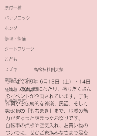
原付一種
パナソニック
ホンダ
修理・整備
ダートフリーク
こども
スズキ
高松神社例大祭
電動スクーター
今年は令和8年 6月13日（土）・14日
（日）の2日間にわたり、盛りだくさん
除雪機・汎用品
のイベントが企画されています。子供
新基準原付
神輿から伝統的な神楽、民謡、そして
大人気の「もちまき」まで、地域の魅
電気バイク
力がぎゅっと詰まったお祭りです。
自転車の点検や空気入れ、お買い物の
ついでに、ぜひご家族みなさまで足を