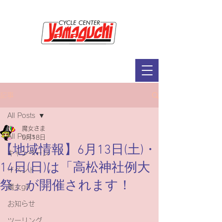
サイクルセンター山口輪店緑が丘店
定休日：毎週木曜日・第2水曜日
​営業時間：9：30～19：00（3月～11月）
​ 9：30～18：00（12月～2月）
記事
All Posts
魔女さま
All Posts
5月18日
【地域情報】6月13日(土)・
キャンペーン
14日(日)は「高松神社例大
イベント
祭」が開催されます！
魔女girl
お知らせ
ツーリング