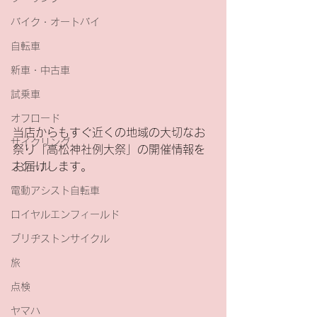
バイク・オートバイ
自転車
新車・中古車
試乗車
オフロード
当店からもすぐ近くの地域の大切なお
サイクリング
祭り「高松神社例大祭」の開催情報を
お届けします。
スクール
電動アシスト自転車
ロイヤルエンフィールド
ブリヂストンサイクル
旅
点検
ヤマハ