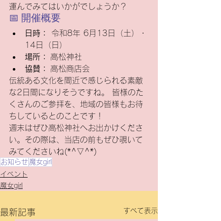
運んでみてはいかがでしょうか？
📅 開催概要
日時：
 令和8年 6月13日（土）・
14日（日）
場所：
 高松神社
協賛：
 高松商店会
伝統ある文化を間近で感じられる素敵
な2日間になりそうですね。 皆様のた
くさんのご参拝を、地域の皆様もお待
ちしているとのことです！
週末はぜひ高松神社へお出かけくださ
い。その際は、当店の前もぜひ覗いて
みてくださいね(*^▽^*)
お知らせ
魔女girl
イベント
魔女girl
すべて表示
最新記事