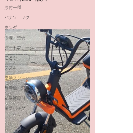
原付一種
パナソニック
ホンダ
修理・整備
ダートフリーク
こども
スズキ
電動スクーター
除雪機・汎用品
新基準原付
電気バイク