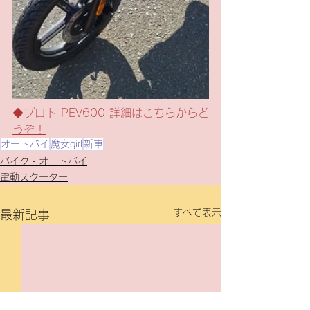
◆プロト PEV600 詳細はこちらからど
うぞ！
オートバイ
魔女girl
新車
バイク・オートバイ
電動スクーター
すべて表示
最新記事