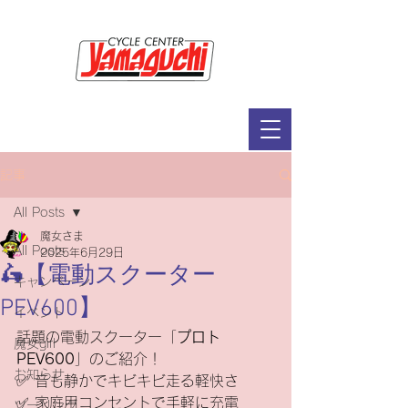
サイクルセンター山口輪店緑が丘店
定休日：毎週木曜日・第2水曜日
​営業時間：9：30～19：00（3月～11月）
​ 9：30～18：00（12月～2月）
記事
All Posts
魔女さま
All Posts
2025年6月29日
🛵【電動スクーター
キャンペーン
PEV600】
イベント
話題の電動スクーター「
プロト 
魔女girl
PEV600
」のご紹介！
お知らせ
✅ 音も静かでキビキビ走る軽快さ
✅ 家庭用コンセントで手軽に充電
ツーリング