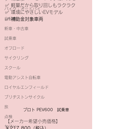
✅ 軽量だから取り回しもラクラク
バイク・オートバイ
✅ 環境にやさしいEVモデル
自転車
✅ 
補助金対象車両
新車・中古車
試乗車
オフロード
サイクリング
スクール
電動アシスト自転車
ロイヤルエンフィールド
ブリヂストンサイクル
旅
プロト PEV600　試乗車
点検
【メーカー希望小売価格】
ヤマハ
￥217,800（税込）