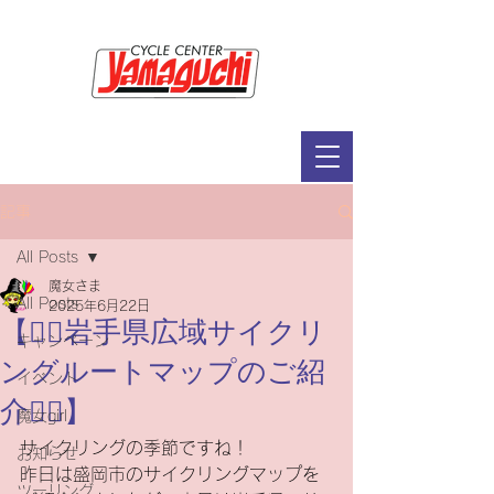
サイクルセンター山口輪店緑が丘店
定休日：毎週木曜日・第2水曜日
​営業時間：9：30～19：00（3月～11月）
​ 9：30～18：00（12月～2月）
記事
All Posts
魔女さま
All Posts
2025年6月22日
【🚴‍♀️岩手県広域サイクリ
キャンペーン
ングルートマップのご紹
イベント
介🚴‍♀️】
魔女girl
サイクリングの季節ですね！
お知らせ
昨日は盛岡市のサイクリングマップを
ツーリング