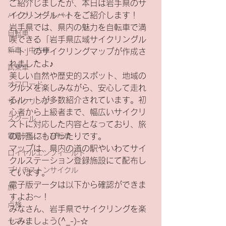
ご紹介しましたが、本日は岩手県のサ
イクリングルートをご紹介します！
バイク・オートバイ
岩手県では、県内の魅力を自転車で満
自転車
喫できる「岩手県広域サイクリングル
新車・中古車
ート」のサイクリングマップが作成さ
れましたよ♪
試乗車
美しい自然や歴史的スポット、地域の
オフロード
グルメを楽しみながら、安心して走れ
るルートが多数紹介されています。初
サイクリング
心者から上級者まで、幅広いサイクリ
スクール
ストに対応した内容となっており、旅
電動アシスト自転車
の計画にもぴったりです。
マップは、県内の道の駅やいわてサイ
ロイヤルエンフィールド
クルステーション登録施設にて配布し
ブリヂストンサイクル
ています。
電子版データは以下から確認ができま
旅
すよお～！
点検
みなさん、岩手県でサイクリングを楽
しみましょう(^_-)-☆
ヤマハ