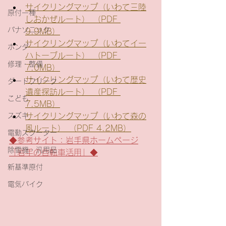
サイクリングマップ（いわて三陸
原付一種
しおかぜルート） （PDF 
パナソニック
9.9MB）
サイクリングマップ（いわてイー
ホンダ
ハトーブルート） （PDF 
修理・整備
7.0MB）
サイクリングマップ（いわて歴史
ダートフリーク
遺産探訪ルート） （PDF 
こども
7.5MB）
スズキ
サイクリングマップ（いわて森の
風ルート） （PDF 4.2MB）
電動スクーター
◆参考サイト：岩手県ホームページ
除雪機・汎用品
「岩手の自転車活用」◆
新基準原付
電気バイク